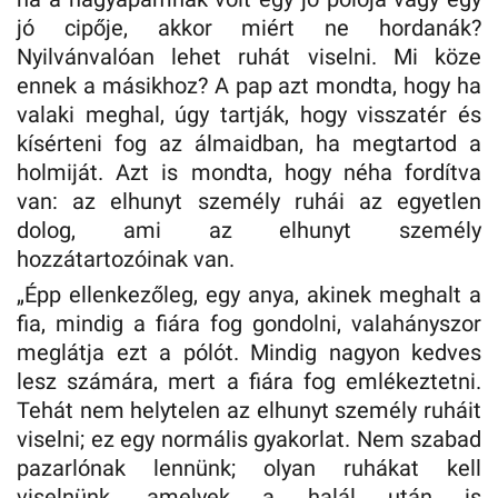
jó cipője, akkor miért ne hordanák?
Nyilvánvalóan lehet ruhát viselni. Mi köze
ennek a másikhoz? A pap azt mondta, hogy ha
valaki meghal, úgy tartják, hogy visszatér és
kísérteni fog az álmaidban, ha megtartod a
holmiját. Azt is mondta, hogy néha fordítva
van: az elhunyt személy ruhái az egyetlen
dolog, ami az elhunyt személy
hozzátartozóinak van.
„Épp ellenkezőleg, egy anya, akinek meghalt a
fia, mindig a fiára fog gondolni, valahányszor
meglátja ezt a pólót. Mindig nagyon kedves
lesz számára, mert a fiára fog emlékeztetni.
Tehát nem helytelen az elhunyt személy ruháit
viselni; ez egy normális gyakorlat. Nem szabad
pazarlónak lennünk; olyan ruhákat kell
viselnünk, amelyek a halál után is