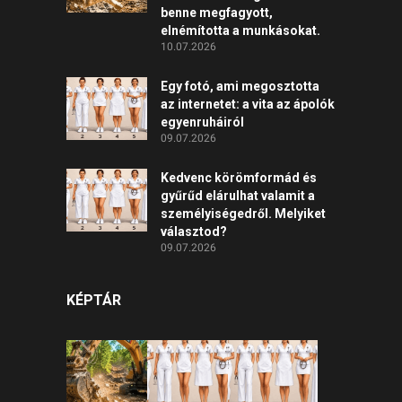
benne megfagyott,
elnémította a munkásokat.
10.07.2026
Egy fotó, ami megosztotta
az internetet: a vita az ápolók
egyenruháiról
09.07.2026
Kedvenc körömformád és
gyűrűd elárulhat valamit a
személyiségedről. Melyiket
választod?
09.07.2026
KÉPTÁR