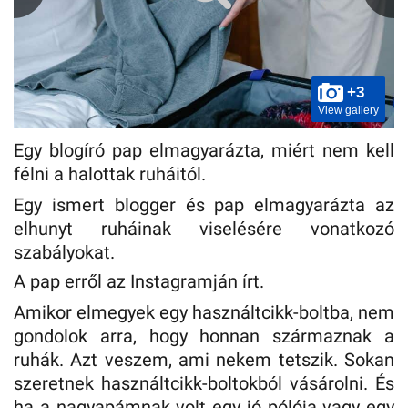
+3
View gallery
Egy blogíró pap elmagyarázta, miért nem kell
félni a halottak ruháitól.
Egy ismert blogger és pap elmagyarázta az
elhunyt ruháinak viselésére vonatkozó
szabályokat.
A pap erről az Instagramján írt.
Amikor elmegyek egy használtcikk-boltba, nem
gondolok arra, hogy honnan származnak a
ruhák. Azt veszem, ami nekem tetszik. Sokan
szeretnek használtcikk-boltokból vásárolni. És
ha a nagyapámnak volt egy jó pólója vagy egy