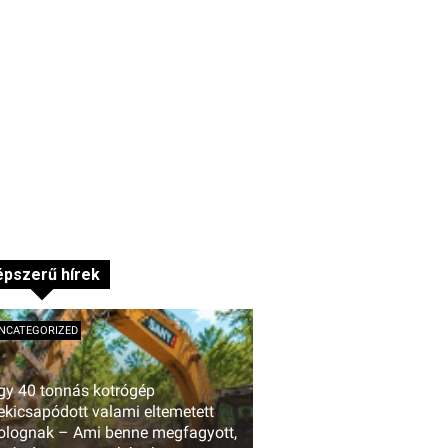
pszerű hírek
NCATEGORIZED
gy 40 tonnás kotrógép
ekicsapódott valami eltemetett
olognak – Ami benne megfagyott,