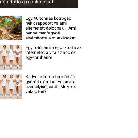
lnémította a munkásokat.
Egy 40 tonnás kotrógép
nekicsapódott valami
eltemetett dolognak – Ami
benne megfagyott,
elnémította a munkásokat.
Egy fotó, ami megosztotta az
internetet: a vita az ápolók
egyenruháiról
Kedvenc körömformád és
gyűrűd elárulhat valamit a
személyiségedről. Melyiket
választod?