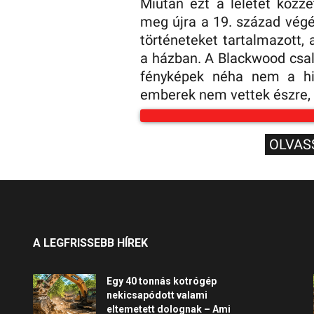
Miután ezt a leletet közzé
meg újra a 19. század végé
történeteket tartalmazott, a
a házban. A Blackwood csal
fényképek néha nem a hi
emberek nem vettek észre, 
OLVAS
A LEGFRISSEBB HÍREK
Egy 40 tonnás kotrógép
nekicsapódott valami
eltemetett dolognak – Ami