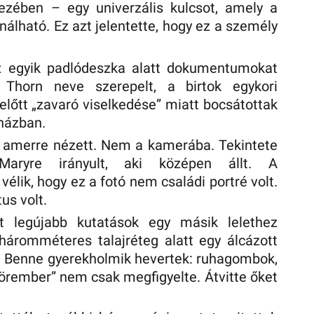
kezében – egy univerzális kulcsot, amely a
nálható. Ez azt jelentette, hogy ez a személy
z egyik padlódeszka alatt dokumentumokat
s Thorn neve szerepelt, a birtok egykori
előtt „zavaró viselkedése” miatt bocsátottak
 házban.
, amerre nézett. Nem a kamerába. Tekintete
 Maryre irányult, aki középen állt. A
élik, hogy ez a fotó nem családi portré volt.
us volt.
tt legújabb kutatások egy másik lelethez
y háromméteres talajréteg alatt egy álcázott
be. Benne gyerekholmik hevertek: ruhagombok,
körember” nem csak megfigyelte. Átvitte őket