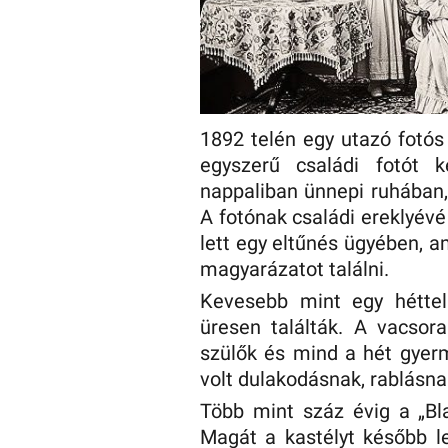
1892 telén egy utazó fotós
egyszerű családi fotót 
nappaliban ünnepi ruhában,
A fotónak családi ereklyévé 
lett egy eltűnés ügyében, 
magyarázatot találni.
Kevesebb mint egy héttel
üresen találták. A vacsor
szülők és mind a hét gye
volt dulakodásnak, rablásna
Több mint száz évig a „Bl
Magát a kastélyt később l