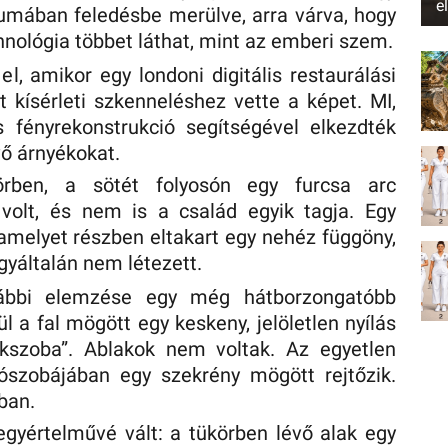
e
mában feledésbe merülve, arra várva, hogy
chnológia többet láthat, mint az emberi szem.
el, amikor egy londoni digitális restaurálási
 kísérleti szkenneléshez vette a képet. MI,
s fényrekonstrukció segítségével elkezdték
vő árnyékokat.
rben, a sötét folyosón egy furcsa arc
volt, és nem is a család egyik tagja. Egy
, amelyet részben eltakart egy nehéz függöny,
gyáltalán nem létezett.
ovábbi elemzése egy még hátborzongatóbb
nül a fal mögött egy keskeny, jelöletlen nyílás
kszoba”. Ablakok nem voltak. Az egyetlen
lószobájában egy szekrény mögött rejtőzik.
ban.
gyértelművé vált: a tükörben lévő alak egy