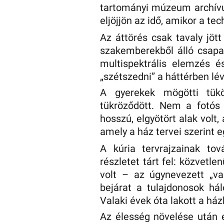
tartományi múzeum archívu
eljöjjön az idő, amikor a te
Az áttörés csak tavaly jött 
szakemberekből álló csapat
multispektrális elemzés é
„szétszedni” a háttérben lé
A gyerekek mögötti tükö
tükröződött. Nem a fotós 
hosszú, elgyötört alak volt
amely a ház tervei szerint e
A kúria tervrajzainak t
részletet tárt fel: közvetle
volt – az úgynevezett „va
bejárat a tulajdonosok há
Valaki évek óta lakott a ház
Az élesség növelése után e