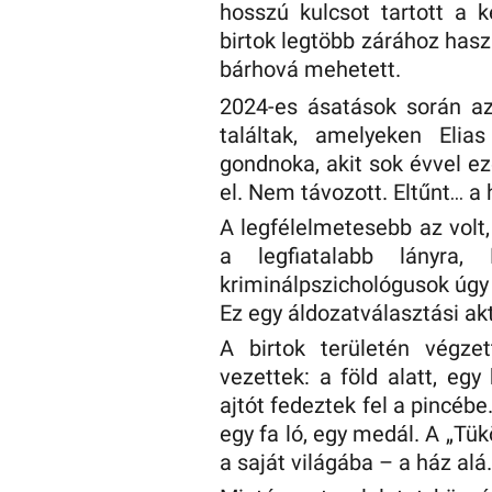
hosszú kulcsot tartott a 
birtok legtöbb zárához hasz
bárhová mehetett.
2024-es ásatások során a
találtak, amelyeken Elia
gondnoka, akit sok évvel ez
el. Nem távozott. Eltűnt… a
A legfélelmetesebb az volt
a legfiatalabb lányra,
kriminálpszichológusok úgy v
Ez egy áldozatválasztási akt
A birtok területén végze
vezettek: a föld alatt, eg
ajtót fedeztek fel a pincé
egy fa ló, egy medál. A „Tü
a saját világába – a ház alá.