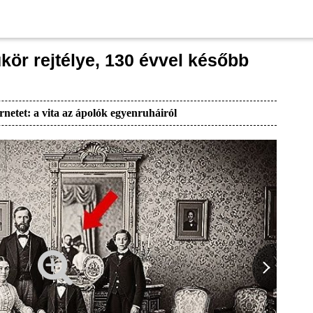
ükör rejtélye, 130 évvel később
rnetet: a vita az ápolók egyenruháiról