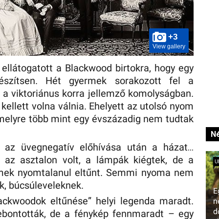
+3
View gallery
 ellátogatott a Blackwood birtokra, hogy egy
készítsen. Hét gyermek sorakozott fel a
 a viktoriánus korra jellemző komolyságban.
kellett volna válnia. Ehelyett az utolsó nyom
amelyre több mint egy évszázadig nem tudtak
Né
 az üvegnegatív előhívása után a házat…
a az asztalon volt, a lámpák kiégtek, de a
U
rmek nyomtalanul eltűnt. Semmi nyoma nem
k, búcsúleveleknek.
E
ackwoodok eltűnése” helyi legenda maradt.
n
d
ebontották, de a fénykép fennmaradt – egy