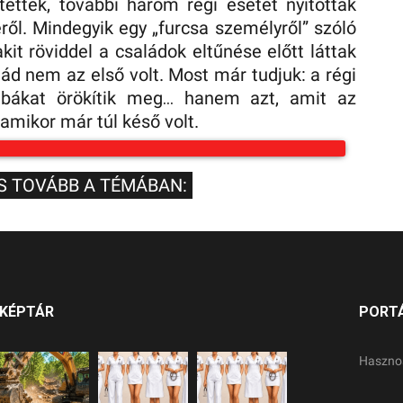
tették, további három régi esetet nyitottak
ről. Mindegyik egy „furcsa személyről” szóló
kit röviddel a családok eltűnése előtt láttak
ád nem az első volt. Most már tudjuk: a régi
bákat örökítik meg… hanem azt, amit az
amikor már túl késő volt.
S TOVÁBB A TÉMÁBAN:
KÉPTÁR
PORT
Haszno