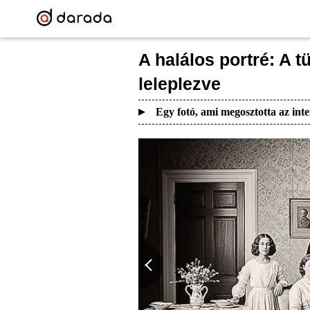
A halálos portré: A t
leleplezve
Egy fotó, ami megosztotta az inte