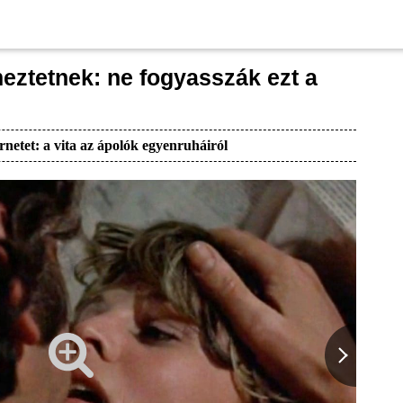
eztetnek: ne fogyasszák ezt a
rnetet: a vita az ápolók egyenruháiról