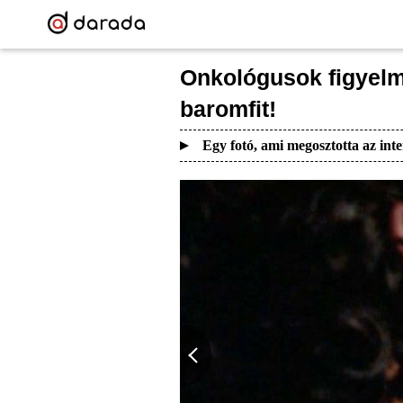
Onkológusok figyelm
baromfit!
Egy fotó, ami megosztotta az inte