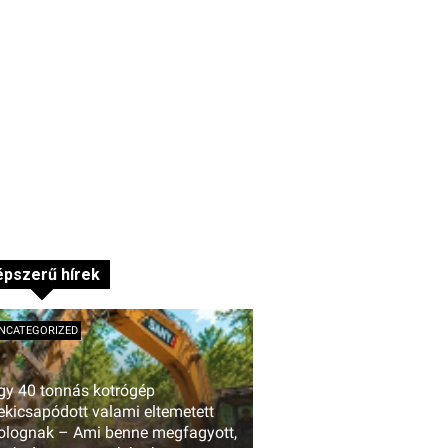
pszerű hírek
NCATEGORIZED
gy 40 tonnás kotrógép
ekicsapódott valami eltemetett
olognak – Ami benne megfagyott,