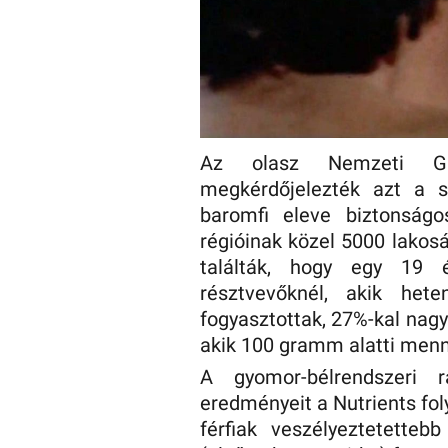
Az olasz Nemzeti Gasz
megkérdőjelezték azt a s
baromfi eleve biztonság
régióinak közel 5000 lakos
találták, hogy egy 19 
résztvevőknél, akik he
fogyasztottak, 27%-kal nagy
akik 100 gramm alatti menny
A gyomor-bélrendszeri 
eredményeit a Nutrients fol
férfiak veszélyeztetetteb