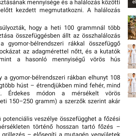
asztásának mennyisége és a halálozás közötti
e
előtt kezdett megmutatkozni. A halálozás
súlyozták, hogy a heti 100 grammnál több
ztása összefüggésben állt az összhalálozás
 a gyomor-bélrendszeri rákkal összefüggő
kockázat az adagmérettel nőtt, és a kutatók
 mint a hasonló mennyiségű vörös hús
gy a gyomor-bélrendszeri rákban elhunyt 108
egtöbb húst – étrendjükben mind fehér, mind
ek. Érdekes módon a mérsékelt vörös
heti 150–250 gramm) a szerzők szerint akár
i potenciális veszélye összefügghet a főzési
rsékleten történő hosszan tartó főzés –
y grillezés – elősegíti a mutagén vegyületek