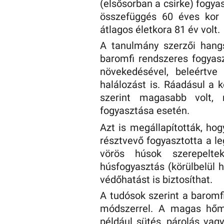
(elsősorban a csirke) fogy
összefüggés 60 éves kor 
átlagos életkora 81 év volt.
A tanulmány szerzői hang
baromfi rendszeres fogyas
növekedésével, beleértve
halálozást is. Ráadásul a 
szerint magasabb volt,
fogyasztása esetén.
Azt is megállapították, ho
résztvevő fogyasztotta a l
vörös húsok szerepelt
húsfogyasztás (körülbelül 
védőhatást is biztosíthat.
A tudósok szerint a baromf
módszerrel. A magas hőmé
például sütés, párolás vag