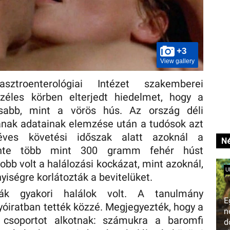
+3
View gallery
troenterológiai Intézet szakemberei
zéles körben elterjedt hiedelmet, hogy a
osabb, mint a vörös hús. Az ország déli
ának adatainak elemzése után a tudósok azt
éves követési időszak alatt azoknál a
Né
tente több mint 300 gramm fehér húst
obb volt a halálozási kockázat, mint azoknál,
U
iségre korlátozták a bevitelüket.
rák gyakori halálok volt. A tanulmány
E
yóiratban tették közzé. Megjegyezték, hogy a
n
b csoportot alkotnak: számukra a baromfi
d