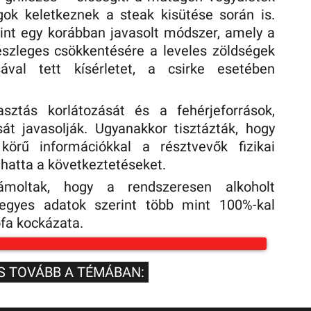
ok keletkeznek a steak kisütése során is.
int egy korábban javasolt módszer, amely a
észleges csökkentésére a leveles zöldségek
ával tett kísérletet, a csirke esetében
sztás korlátozását és a fehérjeforrások,
ását javasolják. Ugyanakkor tisztázták, hogy
körű információkkal a résztvevők fizikai
lhatta a következtetéseket.
ámoltak, hogy a rendszeresen alkoholt
 egyes adatok szerint több mint 100%-kal
ófa kockázata.
S TOVÁBB A TÉMÁBAN: