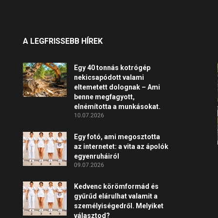
A LEGFRISSEBB HÍREK
Egy 40 tonnás kotrógép
nekicsapódott valami
eltemetett dolognak – Ami
benne megfagyott,
elnémította a munkásokat.
10.07.2026
Egy fotó, ami megosztotta
az internetet: a vita az ápolók
egyenruháiról
09.07.2026
Kedvenc körömformád és
gyűrűd elárulhat valamit a
személyiségedről. Melyiket
választod?