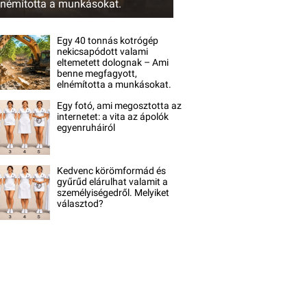
lnémította a munkásokat.
Egy 40 tonnás kotrógép
nekicsapódott valami
eltemetett dolognak – Ami
benne megfagyott,
elnémította a munkásokat.
Egy fotó, ami megosztotta az
internetet: a vita az ápolók
egyenruháiról
Kedvenc körömformád és
gyűrűd elárulhat valamit a
személyiségedről. Melyiket
választod?