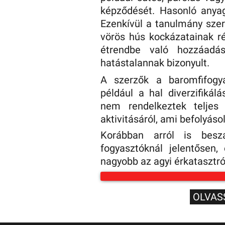
képződését. Hasonló anyag
Ezenkívül a tanulmány szer
vörös hús kockázatainak r
étrendbe való hozzáadás
hatástalannak bizonyult.
A szerzők a baromfifogya
például a hal diverzifikál
nem rendelkeztek teljes 
aktivitásáról, ami befolyáso
Korábban arról is besz
fogyasztóknál jelentősen,
nagyobb az agyi érkatasztr
OLVAS