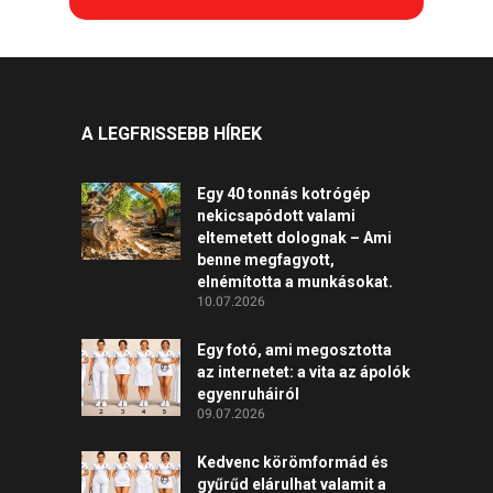
A LEGFRISSEBB HÍREK
Egy 40 tonnás kotrógép
nekicsapódott valami
eltemetett dolognak – Ami
benne megfagyott,
elnémította a munkásokat.
10.07.2026
Egy fotó, ami megosztotta
az internetet: a vita az ápolók
egyenruháiról
09.07.2026
Kedvenc körömformád és
gyűrűd elárulhat valamit a