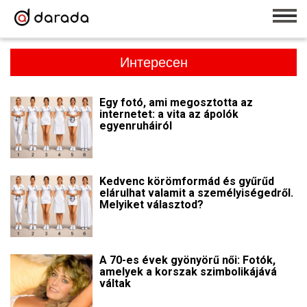
Интересен
Egy fotó, ami megosztotta az
internetet: a vita az ápolók
egyenruháiról
Kedvenc körömformád és gyűrűd
elárulhat valamit a személyiségedről.
Melyiket választod?
A 70-es évek gyönyörű női: Fotók,
amelyek a korszak szimbolikájává
váltak