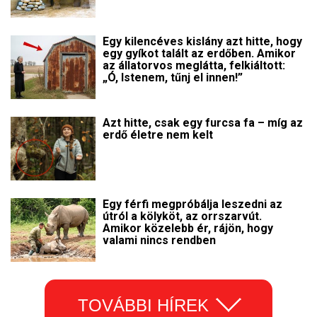
Egy kilencéves kislány azt hitte, hogy
egy gyíkot talált az erdőben. Amikor
az állatorvos meglátta, felkiáltott:
„Ó, Istenem, tűnj el innen!”
Azt hitte, csak egy furcsa fa – míg az
erdő életre nem kelt
Egy férfi megpróbálja leszedni az
útról a kölyköt, az orrszarvút.
Amikor közelebb ér, rájön, hogy
valami nincs rendben
TOVÁBBI HÍREK