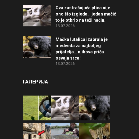
Ova zastrašujuća ptica nije
ono što izgleda… jedan mačić
to je otkrio na teži način.
13.07.2026
Mačka lutalica izabrala je
medveda za najboljeg
prijatelja… njihova priča
osvaja srca!
13.07.2026
ГАЛЕРИЈА