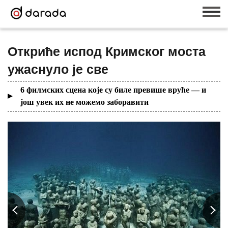
Откриће испод Кримског моста
ужаснуло је све
6 филмских сцена које су биле превише вруће — и
још увек их не можемо заборавити