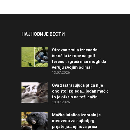
НАЈНОВИЈЕ ВЕСТИ
Otrovna zmija iznenada
iskočila iz rupe na golf
terenu… igrači nisu mogli da
veruju svojim očima!
13.07.2026
Ova zastrašujuća ptica nije
ono što izgleda… jedan mačić
to je otkrio na teži način.
13.07.2026
Mačka lutalica izabrala je
medveda za najboljeg
prijatelja… njihova priča