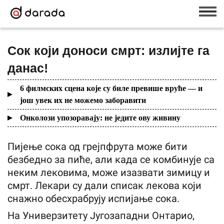
Сок који доноси смрт: излијте га
данас!
6 филмских сцена које су биле превише вруће — и
још увек их не можемо заборавити
Онколози упозоравају: не једите ову живину
Пијење сока од грејпфрута може бити
безбедно за пиће, али када се комбинује са
неким лековима, може изазвати зимицу и
смрт. Лекари су дали списак лекова који
снажно обесхрабрују испијање сока.
На Универзитету Југозападни Онтарио,