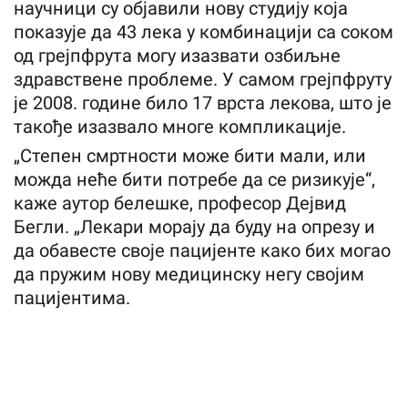
научници су објавили нову студију која
показује да 43 лека у комбинацији са соком
од грејпфрута могу изазвати озбиљне
здравствене проблеме. У самом грејпфруту
је 2008. године било 17 врста лекова, што је
такође изазвало многе компликације.
„Степен смртности може бити мали, или
можда неће бити потребе да се ризикује“,
каже аутор белешке, професор Дејвид
Бегли. „Лекари морају да буду на опрезу и
да обавесте своје пацијенте како бих могао
да пружим нову медицинску негу својим
пацијентима.