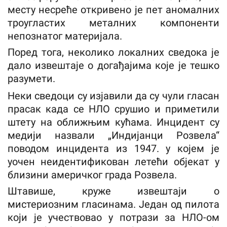
месту несреће откривено је пет аномалних
троугластих металних компоненти
непознатог материјала.
Поред тога, неколико локалних сведока је
дало извештаје о догађајима које је тешко
разумети.
Неки сведоци су изјавили да су чули гласан
прасак када се НЛО срушио и приметили
штету на оближњим кућама. Инцидент су
медији назвали „Индијанци Розвела“
поводом инцидента из 1947. у којем је
уочен неидентификован летећи објекат у
близини америчког града Розвела.
Штавише, круже извештаји о
мистериозним гласинама. Један од пилота
који је учествовао у потрази за НЛО-ом