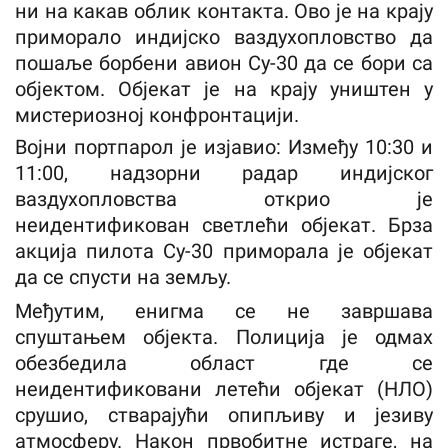
ни на какав облик контакта. Ово је на крају
приморало индијско ваздухопловство да
пошаље борбени авион Су-30 да се бори са
објектом. Објекат је на крају уништен у
мистериозној конфронтацији.
Војни портпарол је изјавио: Између 10:30 и
11:00, надзорни радар индијског
ваздухопловства открио је
неидентификован светлећи објекат. Брза
акција пилота Су-30 приморала је објекат
да се спусти на земљу.
Међутим, енигма се не завршава
спуштањем објекта. Полиција је одмах
обезбедила област где се
неидентификовани летећи објекат (НЛО)
срушио, стварајући опипљиву и језиву
атмосферу. Након првобитне истраге, на