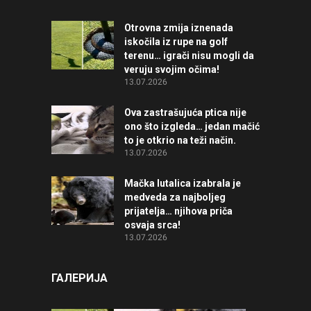
Otrovna zmija iznenada
iskočila iz rupe na golf
terenu… igrači nisu mogli da
veruju svojim očima!
13.07.2026
Ova zastrašujuća ptica nije
ono što izgleda… jedan mačić
to je otkrio na teži način.
13.07.2026
Mačka lutalica izabrala je
medveda za najboljeg
prijatelja… njihova priča
osvaja srca!
13.07.2026
ГАЛЕРИЈА