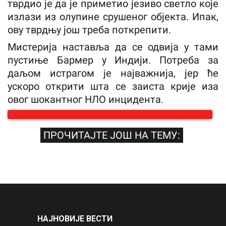
тврдио је да је приметио језиво светло које
излази из олупине срушеног објекта. Ипак,
ову тврдњу још треба поткрепити.
Мистерија наставља да се одвија у тами
пустиње Бармер у Индији. Потреба за
даљом истрагом је најважнија, јер ће
ускоро открити шта се заиста крије иза
овог шокантног НЛО инцидента.
ПРОЧИТАЈТЕ ЈОШ НА ТЕМУ:
НАЈНОВИЈЕ ВЕСТИ