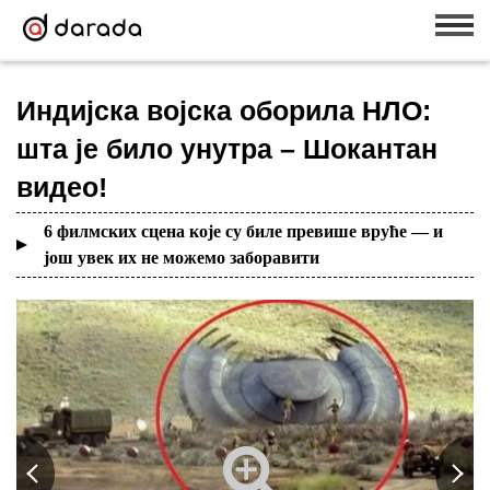
Индијска војска оборила НЛО:
шта је било унутра – Шокантан
видео!
6 филмских сцена које су биле превише вруће — и
још увек их не можемо заборавити