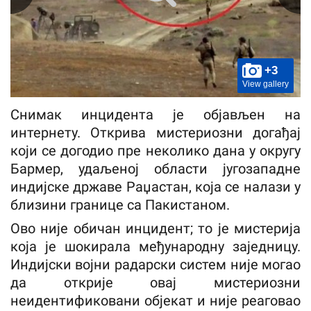
+3
View gallery
Снимак инцидента је објављен на
интернету. Открива мистериозни догађај
који се догодио пре неколико дана у округу
Бармер, удаљеној области југозападне
индијске државе Раџастан, која се налази у
близини границе са Пакистаном.
Ово није обичан инцидент; то је мистерија
која је шокирала међународну заједницу.
Индијски војни радарски систем није могао
да открије овај мистериозни
неидентификовани објекат и није реаговао