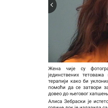
Жена чије су фотогр
јединствених тетоважа 
терапији како би уклонил
помоћи да се затвори за
довео до његовог хапшењ
Алиса Зебраски је истет
године док је излазила с