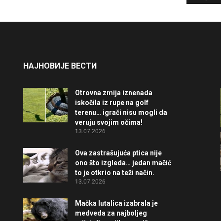
НАЈНОВИЈЕ ВЕСТИ
Otrovna zmija iznenada
iskočila iz rupe na golf
terenu… igrači nisu mogli da
veruju svojim očima!
13.07.2026
Ova zastrašujuća ptica nije
ono što izgleda… jedan mačić
to je otkrio na teži način.
13.07.2026
Mačka lutalica izabrala je
medveda za najboljeg