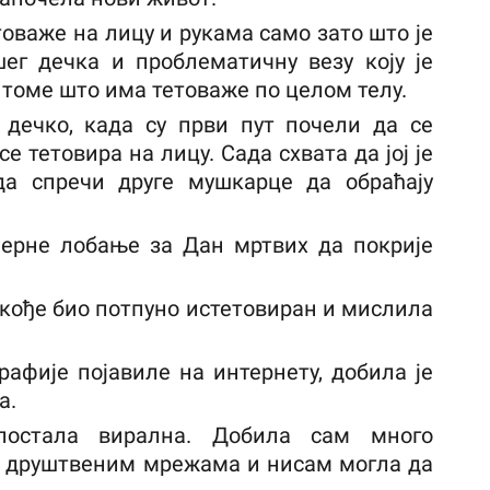
оваже на лицу и рукама само зато што је
ег дечка и проблематичну везу коју је
томе што има тетоваже по целом телу.
е дечко, када су први пут почели да се
е тетовира на лицу. Сада схвата да јој је
да спречи друге мушкарце да обраћају
ћерне лобање за Дан мртвих да покрије
акође био потпуно истетовиран и мислила
рафије појавиле на интернету, добила је
а.
 постала вирална. Добила сам много
а друштвеним мрежама и нисам могла да