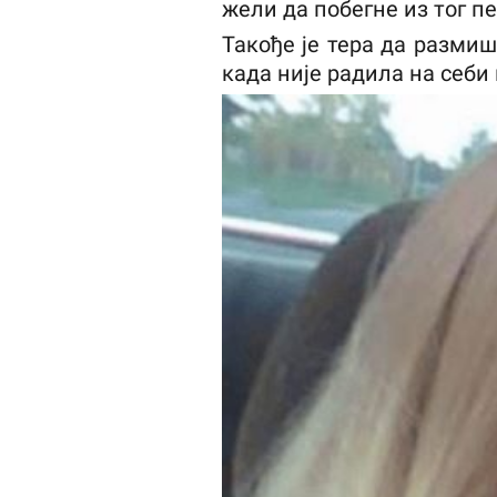
жели да побегне из тог пе
Такође је тера да разми
када није радила на себи 