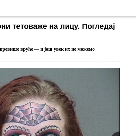
они тетоваже на лицу. Погледај
е превише вруће — и још увек их не можемо