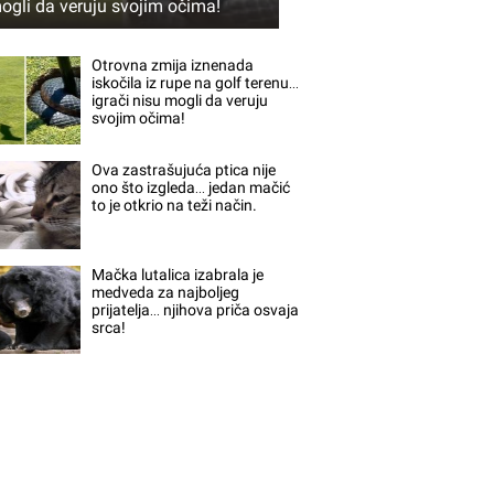
ogli da veruju svojim očima!
Otrovna zmija iznenada
iskočila iz rupe na golf terenu…
igrači nisu mogli da veruju
svojim očima!
Ova zastrašujuća ptica nije
ono što izgleda… jedan mačić
to je otkrio na teži način.
Mačka lutalica izabrala je
medveda za najboljeg
prijatelja… njihova priča osvaja
srca!