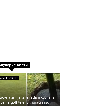
опуларне вести
NCATEGORIZED
trovna zmija iznenada iskočila iz
upe na golf terenu… igrači nisu