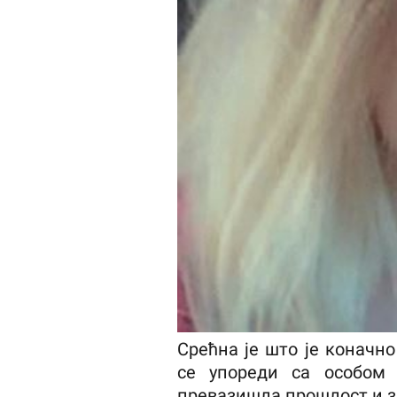
Срећна је што је коначн
се упореди са особом 
превазишла прошлост и з