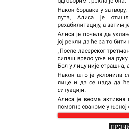
одговорим“, рекла је она.
Након боравка у затвору, 
пута, Алиса је отиш
рехабилитацију, а затим ј
Алиса је почела да уклањ
јој рекли да ће за то бит
„После ласерског третмана
сипаш врело уље на руку.
Бол у лицу није страшна, 
Након што је уклонила с
лице и да се нада да ћ
ситуацији.
Алиса је веома активна
помогне свакоме у њеној 
ПРОЧИ