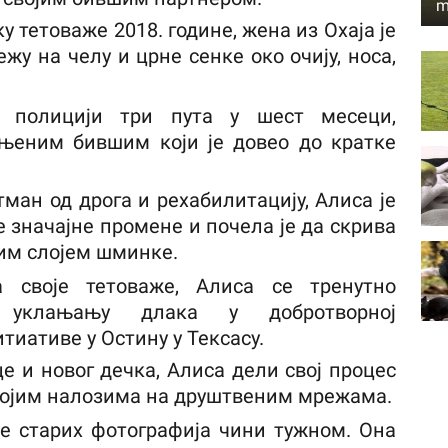
m
 тетоваже 2018. године, жена из Охаја је
жу на челу и црне сенке око очију, носа,
а полицији три пута у шест месеци,
 њеним бившим који је довео до кратке
ман од дрога и рехабилитацију, Алиса је
 значајне промене и почела је да скрива
лим слојем шминке.
 своје тетоваже, Алиса се тренутно
м уклањању длака у добротворној
тиативе у Остину у Тексасу.
е и новог дечка, Алиса дели свој процес
војим налозима на друштвеним мрежама.
е старих фотографија чини тужном. Она