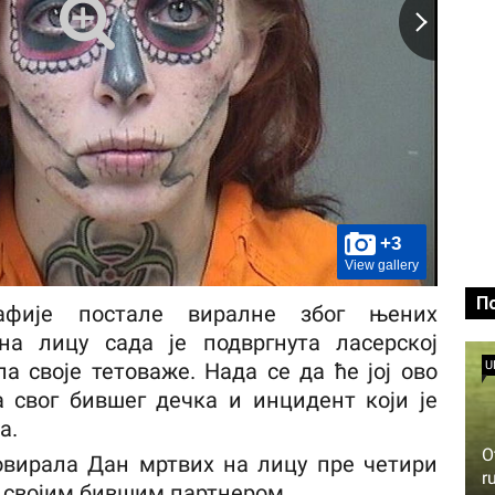
+3
View gallery
П
афије постале виралне због њених
на лицу сада је подвргнута ласерској
а своје тетоваже. Нада се да ће јој ово
U
 свог бившег дечка и инцидент који је
а.
O
овирала Дан мртвих на лицу пре четири
r
а својим бившим партнером.