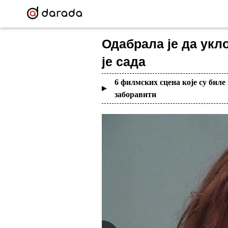
Одабрала је да укл
је сада
6 филмских сцена које су бил
заборавити