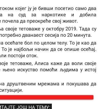
током којег ју је бивши посетио само два
ла на суд за наркотике и добила
е почела да преокреће свој живот.
а своје тетоваже у октобру 2019. Тада су
и потребно дванаест сесија по 20 минута.
 осећате бол по целом телу. То је као да
 То је најбољи начин да се опише осећај.
али постоји оток.
воје тетоваже, Алиса каже да воли своје
е њено искуство помоћи људима у истој
 на друштвеним мрежама и покушава да
ситуацији.
ТАЈТЕ ЈОШ НА ТЕМУ: