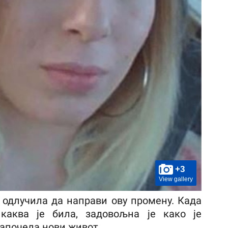
+3
View gallery
о одлучила да направи ову промену. Када
каква је била, задовољна је како је
апочела нови живот.