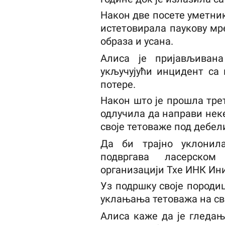
Након две посете уметнику
истетовирала паукову мре
образа и усана.
Алиса је пријављиван
укључујући инцидент са
потере.
Након што је прошла трет
одлучила да направи неке
своје тетоваже под дебе
Да би трајно уклонила
подвргава ласерско
организацији Тхе ИНК Ини
Уз подршку своје породиц
уклањања тетоважа на с
Алиса каже да је гледањ