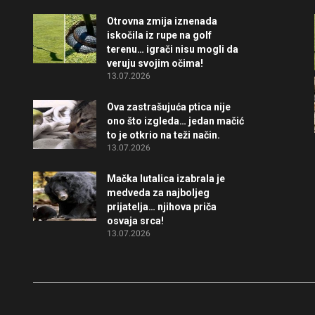
Otrovna zmija iznenada
iskočila iz rupe na golf
terenu… igrači nisu mogli da
veruju svojim očima!
13.07.2026
Ova zastrašujuća ptica nije
ono što izgleda… jedan mačić
to je otkrio na teži način.
13.07.2026
Mačka lutalica izabrala je
medveda za najboljeg
prijatelja… njihova priča
osvaja srca!
13.07.2026