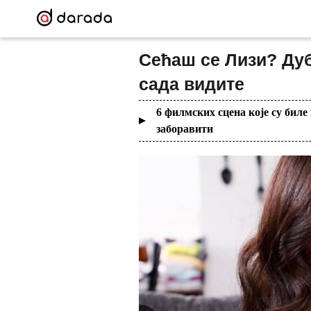
Сећаш се Лизи? Дуб
сада видите
6 филмских сцена које су бил
заборавити