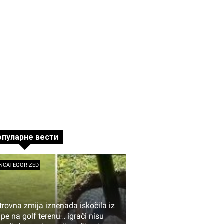
опуларне вести
NCATEGORIZED
trovna zmija iznenada iskočila iz
upe na golf terenu… igrači nisu