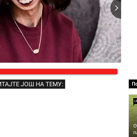
ТАЈТЕ ЈОШ НА ТЕМУ:
П
U
O
r