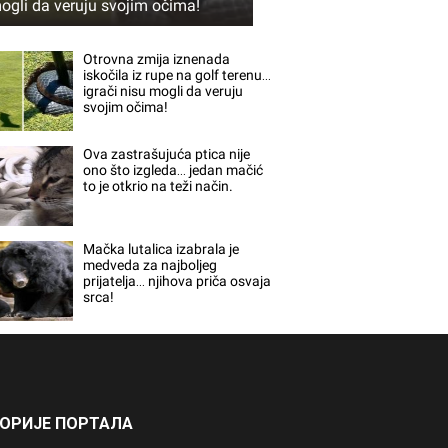
ogli da veruju svojim očima!
Otrovna zmija iznenada
iskočila iz rupe na golf terenu…
igrači nisu mogli da veruju
svojim očima!
Ova zastrašujuća ptica nije
ono što izgleda… jedan mačić
to je otkrio na teži način.
Mačka lutalica izabrala je
medveda za najboljeg
prijatelja… njihova priča osvaja
srca!
ГОРИЈЕ ПОРТАЛА