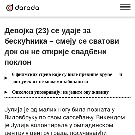
Девојка (23) се удаје за
бескућника – смеју се сватови
док он не открије свадбени
поклон
6 филмских сцена које су биле превише вруће — и
још увек их не можемо заборавити
Онколози упозоравају: не једите ову живину
Јулија је од малих ногу била позната у
Виловбруку по свом саосећању. Викендом
је Јулија волонтирала у омладинском
центру у центру града, подучавајући