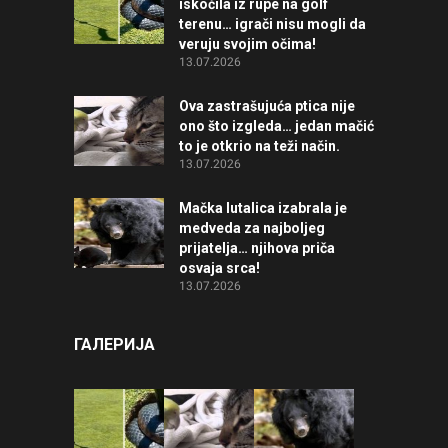
iskočila iz rupe na golf
terenu… igrači nisu mogli da
veruju svojim očima!
13.07.2026
Ova zastrašujuća ptica nije
ono što izgleda… jedan mačić
to je otkrio na teži način.
13.07.2026
Mačka lutalica izabrala je
medveda za najboljeg
prijatelja… njihova priča
osvaja srca!
13.07.2026
ГАЛЕРИЈА