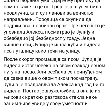
били отвореног ума. „Дајте му прилику да
вам покаже ко је он. Грејс је још увек била
неодлучна, али су планови за венчање
направљени. Породица се окупила да
подржи овај необичан брак. Пре него што је
упознала Алекса, посматрао је Јулију и
обезбедио јој безбедност у граду. Једне
кишне ноћи, Јулија је ишла кући и видела
пса луталицу како трчи на улицу.
После скорог промашаја са псом, Јулија је
видела истог човека на свом свакодневном
путу на посао. Али осећала се принуђеном
да сазна више о овом тихом посматрачу.
Јулија је поздрављала Алекса кад год би га
видела. Постао је дружељубив, а она је из
њихових кратких разговора стекла неке
занимљиве увиде у своју уметност и