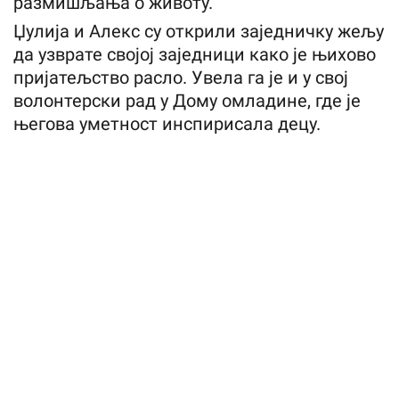
размишљања о животу.
Џулија и Алекс су открили заједничку жељу
да узврате својој заједници како је њихово
пријатељство расло. Увела га је и у свој
волонтерски рад у Дому омладине, где је
његова уметност инспирисала децу.