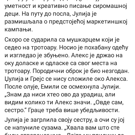
уметност и креативно писање сиромашној
деци. На путу до посла, Јулија је
размишљала о предстојећој маркетиншкој
кампањи.
Скоро се сударила са мушкарцем који је
седео на тротоару. Носио је похабану одећу
и изгледао је збуњено. Алекс је држао на
оку доласке и одласке са свог места на
тротоару. Породични оброк је био незгодан.
Џулија и Грејс се нису сложиле око Алекса.
После олује, Емили се осмехнула Јулији.
„Знам да ниси хтео ово да урадиш, али
видим колико ти Алекс значи. „Овде сам,
сестро.“ Граце треба више убедљивости.
Јулија је загрлила своју сестру, а очи су јој
се напуниле сузама. „Хвала вам што сте