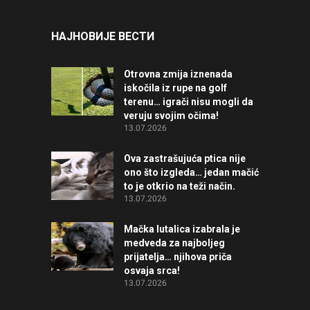
НАЈНОВИЈЕ ВЕСТИ
Otrovna zmija iznenada
iskočila iz rupe na golf
terenu… igrači nisu mogli da
veruju svojim očima!
13.07.2026
Ova zastrašujuća ptica nije
ono što izgleda… jedan mačić
to je otkrio na teži način.
13.07.2026
Mačka lutalica izabrala je
medveda za najboljeg
prijatelja… njihova priča
osvaja srca!
13.07.2026