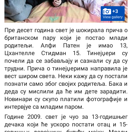
+3
View gallery
Пре десет година свет је шокирала прича о
британском пару који је постао млади
родитељи. Алфи Патен је имао 13,
Цхантелле Стидман 15. Тинејџери су
почели да се забављају и сазнали су да су
трудни. Прича о тинејџерима направила је
вест широм света. Неки кажу да су постали
познати само због својих родитеља. Бака и
деда су мислили да ће им дете зарадити.
Новинари су скупо платили фотографије и
интервјуе са младим паром.
Године 2009. свет је чуо за 13-годишњег
дечака који ће ускоро постати отац и 15-
годишњу девојчицу, будућу мајку. Млади