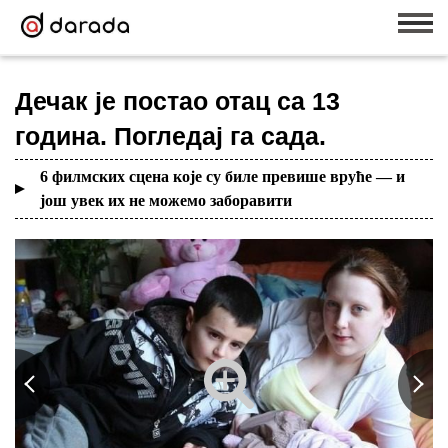
Дечак је постао отац са 13
година. Погледај га сада.
6 филмских сцена које су биле превише вруће — и
још увек их не можемо заборавити