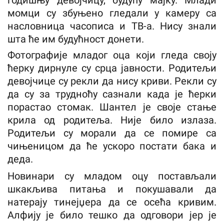
момци су збуњено гледали у камеру са
насловница часописа и ТВ-а. Нису знали
шта ће им будућност донети.
Фотографије младог оца који гледа своју
ћерку дирнуле су срца јавности. Родитељи
девојчице су рекли да нису криви. Рекли су
да су за трудноћу сазнали када је ћерки
порастао стомак. Шантел је своје стање
крила од родитеља. Није било излаза.
Родитељи су морали да се помире са
чињеницом да ће ускоро постати бака и
деда.
Новинари су младом оцу постављали
шкакљива питања и покушавали да
натерају тинејџера да се осећа кривим.
Алфију је било тешко да одговори јер је