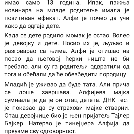
имао само 13 година. Ипак, пажња
новинара на младе родитеље имала је
позитиван ефекат. Алфи је почео да учи
како да одгаја дете.
Када се дете родило, момак је остао. Волео
је девојку и дете. Носио их је, љуљао и
разговарао са њима. Алфи је отишао на
посао да његовој ћерки ништа не би
требало, али су га родитељи одвратили од
тога и обећали да ће обезбедити породицу.
Младић је уживао да буде тата. Али прича
се лоше завршава. Алфијева мајка
сумњала је да је он отац детета. ДНК тест
је показао да су страхови мајке стварни.
Отац девојчице био је њен пријатељ Тајлер
Бајкер. Натерао је тинејџера Алфија да
преузме сву одговорност.