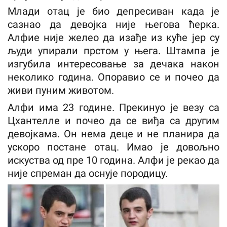
Млади отац је био депресиван када је
сазнао да девојка није његова ћерка.
Алфие није желео да изађе из куће јер су
људи упирали прстом у њега. Штампа је
изгубила интересовање за дечака након
неколико година. Опоравио се и почео да
живи пуним животом.
Алфи има 23 године. Прекинуо је везу са
Цхантелле и почео да се виђа са другим
девојкама. Он нема деце и не планира да
ускоро постане отац. Имао је довољно
искуства од пре 10 година. Алфи је рекао да
није спреман да оснује породицу.