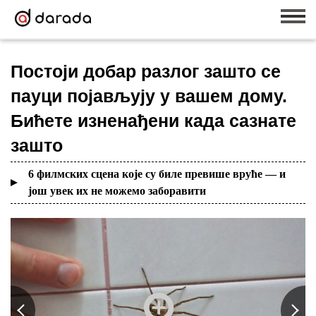
Постоји добар разлог зашто се
пауци појављују у вашем дому.
Бићете изненађени када сазнате
зашто
6 филмских сцена које су биле превише вруће — и
још увек их не можемо заборавити