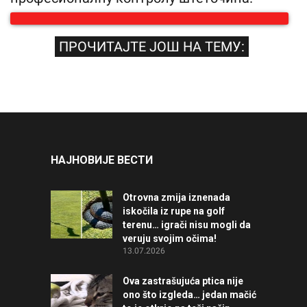
ПРОЧИТАЈТЕ ЈОШ НА ТЕМУ:
НАЈНОВИЈЕ ВЕСТИ
Otrovna zmija iznenada
iskočila iz rupe na golf
terenu… igrači nisu mogli da
veruju svojim očima!
13.07.2026
Ova zastrašujuća ptica nije
ono što izgleda… jedan mačić