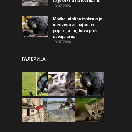
to je otkrio na teži način.
13.07.2026
Mačka lutalica izabrala je
medveda za najboljeg
prijatelja… njihova priča
osvaja srca!
13.07.2026
ГАЛЕРИЈА