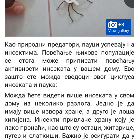
+3
View gallery
Као природни предатори, пауци успевају на
инсектима. Повећање њихове популације
се стога може приписати повећању
активности инсеката у вашем дому. Ево
зашто сте можда сведоци овог циклуса
инсеката и паука:
Можда ћете видети више инсеката у свом
дому из неколико разлога. Једно је да
имају више извора хране, а друго је лоша
хигијена. Инсекти привлаче храну коју је
лако пронаћи, као што су остаци, житарице,
путер и слаткиши. Важно је осигурати да у