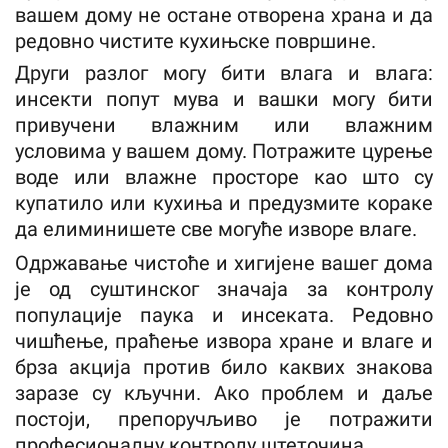
вашем дому не остане отворена храна и да
редовно чистите кухињске површине.
Други разлог могу бити влага и влага:
инсекти попут мува и вашки могу бити
привучени влажним или влажним
условима у вашем дому. Потражите цурење
воде или влажне просторе као што су
купатило или кухиња и предузмите кораке
да елиминишете све могуће изворе влаге.
Одржавање чистоће и хигијене вашег дома
је од суштинског значаја за контролу
популације паука и инсеката. Редовно
чишћење, праћење извора хране и влаге и
брза акција против било каквих знакова
заразе су кључни. Ако проблем и даље
постоји, препоручљиво је потражити
професионалну контролу штеточина.