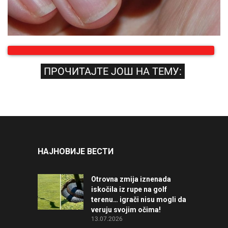
ПРОЧИТАЈТЕ ЈОШ НА ТЕМУ:
НАЈНОВИЈЕ ВЕСТИ
Otrovna zmija iznenada
iskočila iz rupe na golf
terenu… igrači nisu mogli da
veruju svojim očima!
13.07.2026