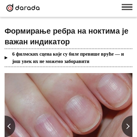
Формирање ребра на ноктима је
важан индикатор
6 филмских сцена које су биле превише вруће — и
још увек их не можемо заборавити