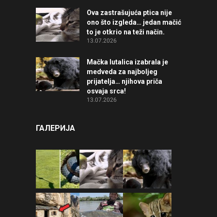
Ova zastrašujuća ptica nije
ono što izgleda… jedan mačić
to je otkrio na teži način.
13.07.2026
Mačka lutalica izabrala je
medveda za najboljeg
prijatelja… njihova priča
osvaja srca!
13.07.2026
ГАЛЕРИЈА