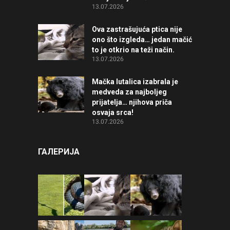
13.07.2026
Ova zastrašujuća ptica nije
ono što izgleda… jedan mačić
to je otkrio na teži način.
13.07.2026
Mačka lutalica izabrala je
medveda za najboljeg
prijatelja… njihova priča
osvaja srca!
13.07.2026
ГАЛЕРИЈА