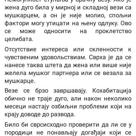
жена дуго била у мирној и складној вези са
мушкарцем, а он је није молио, спољни
фактори могу утицати на њену одлуку. Ово
се може односити на проклетство
целибата.
Отсутствие интереса или скленности к
чувственим удовольствиам. Сврха је да се
нанесе таква штета да жена или више није
желела мушког партнера или се везала за
мушкарце.
Везе се брзо завршавају. Кохабитација
обично не траје дуго, али након неколико
месеци настају озбиљни проблеми који на
крају доводе до развода.
Било би сврсисходно проверити да ли се у
породици не понављају догађаји који се