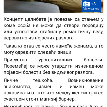
+3
View gallery
Концепт целибата је повезан са стањем у
коме особа не може да створи породицу
или успостави стабилну романтичну везу,
вероватно из нејасних разлога.
Таква клетва се често намеће женама, а то
могу одредити следећи знаци.
Присуство урогениталних болести.
Поремећај се може утврдити изненадном
појавом болести без видљивог разлога.
Личне тешкоће. Возникновение
знакомства, измен и измен може
показивати от что что между женсиној и ее
счастьем стоит магизиј бариер.
Немогућност ступања у брачну везу. Ако је