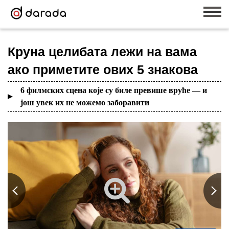
Круна целибата лежи на вама
ако приметите ових 5 знакова
6 филмских сцена које су биле превише вруће — и
још увек их не можемо заборавити