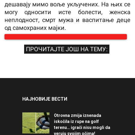
дешавају мимо воље укључених. На њих се
могу односити исте болести, женска
неплодност, смрт мужа и васпитање деце
од самохраних мајки.
ПРОЧИТАЈТЕ ЈОШ НА ТЕМУ:
НАЈНОВИЈЕ ВЕСТИ
Otrovna zmija iznenada
iskočila iz rupe na golf
terenu… igrači nisu mogli da
veruju svojim očima!