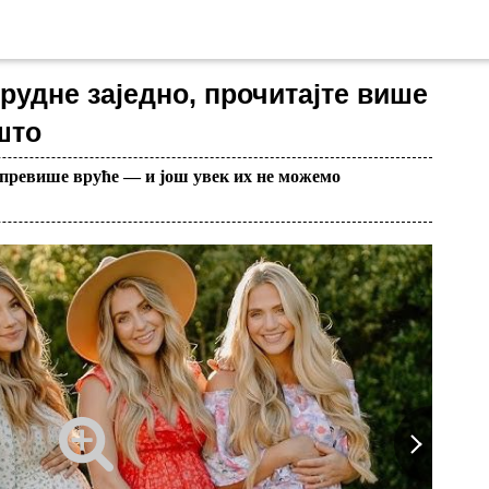
трудне заједно, прочитајте више
што
е превише вруће — и још увек их не можемо