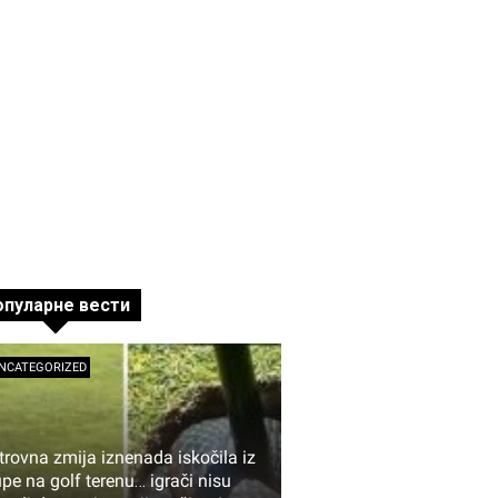
опуларне вести
NCATEGORIZED
trovna zmija iznenada iskočila iz
upe na golf terenu… igrači nisu