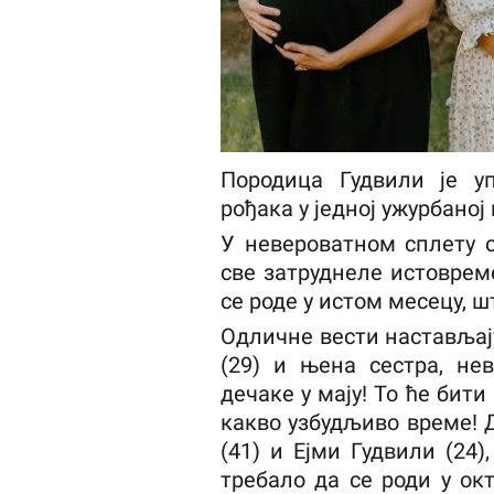
Породица Гудвили је у
рођака у једној ужурбаној
У невероватном сплету о
све затруднеле истоврем
се роде у истом месецу, ш
Одличне вести настављају
(29) и њена сестра, нев
дечаке у мају! То ће бити
какво узбудљиво време! 
(41) и Ејми Гудвили (24)
требало да се роди у окто