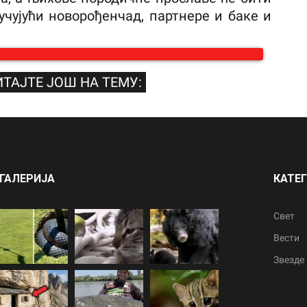
учујући новорођенчад, партнере и баке и
ТАЈТЕ ЈОШ НА ТЕМУ:
ГАЛЕРИЈА
КАТЕ
Свет
Вести
Звезде