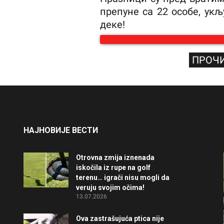
препуне са 22 особе, укљ
деке!
ПРОЧИ
НАЈНОВИЈЕ ВЕСТИ
Otrovna zmija iznenada
iskočila iz rupe na golf
terenu… igrači nisu mogli da
veruju svojim očima!
13.07.2026
Ova zastrašujuća ptica nije