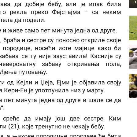
m
шава да добије бебу, али је ипак била
 то рекла преко Фејстајма – са неким
елела да подели.
 и живе само пет минута једна од друге.
 браћа и сестре су поносно откриле своје
 породице, носећи исте мајице како би
забава се ту није зауставила! Касније су
невероватну забаву откривања пола,
буђења путовању.
 од Кејли и Џеја, Ејми је објавила своју
а Кери-Ен је употпунила низ у марту.
 пет минута једна од друге и шале се да
“.
у среће да имају још две сестре, Ким
и (21), које тренутно не чекају бебу.
а, а њихове породичне прославе ће бити