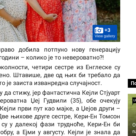
+3
View gallery
право добила потпуно нову генерацију
 години – колико је то невероватно?!
колности, четири сестре из Енглеске су
ено. Штавише, две од њих би требало да
то је заиста изванредна случајност.
П
 да стижу, јер фантастична Кејли Стјуарт
ероватна Џеј Гудвили (35), обе очекују
U
 Кејли први пут као мајке, а Џејов други –
Две њихове друге сестре, Кери-Ен Томсон
, су у далекој фази трудноће, Кери-Ен би
O
r
бру, а Ејми у августу. Кејли је знала да