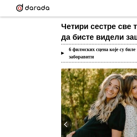
Четири сестре све 
да бисте видели за
6 филмских сцена које су бил
заборавити