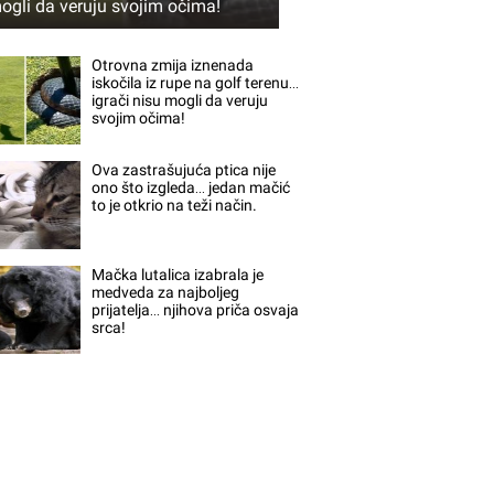
ogli da veruju svojim očima!
Otrovna zmija iznenada
iskočila iz rupe na golf terenu…
igrači nisu mogli da veruju
svojim očima!
Ova zastrašujuća ptica nije
ono što izgleda… jedan mačić
to je otkrio na teži način.
Mačka lutalica izabrala je
medveda za najboljeg
prijatelja… njihova priča osvaja
srca!