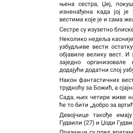
њена сестра, Џеј, поку
изненађена када јој је
вестима које је и сама ж
Сестре су изузетно блиске
Неколико недеља касније,
узбудљиве вести остатку
објавиле велику вест. И 
заједно организовале 
додајући додатни слој уз
Након фантастичних вести
трудноћу за Божић, а сјајн
Сада, њих четири живе на
ће то бити „добро за вртић
Девојчице такође имај
Гудвили (27) и Џоди Гудвил
Празници су пред вратим