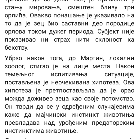
стању мировања, смештен близу три
орлића. Овакво понашање је указивало на
то да је зец био саставни део породице
орлова током дужег периода. Субјект није
показивао ни страх нити склоност ка
бекству.
Убрзо након тога, др Мартин, локални
зоолог, стигао је на лице места. Након
темељног испитивања ситуације,
постављена је неочекивана хипотеза. Ова
хипотеза је претпостављала да је орао
можда доживео зеца као своје потомство.
Он тврди да се у одређеним случајевима
каже да мајчински инстинкт животиња
превладава над урођеним предаторским
инстинктима животиње.