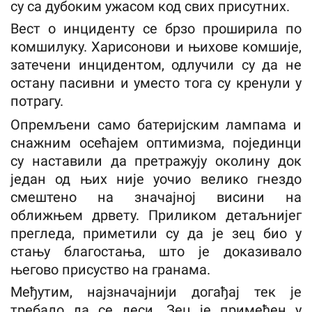
су са дубоким ужасом код свих присутних.
Вест о инциденту се брзо проширила по
комшилуку. Харисонови и њихове комшије,
затечени инцидентом, одлучили су да не
остану пасивни и уместо тога су кренули у
потрагу.
Опремљени само батеријским лампама и
снажним осећајем оптимизма, појединци
су наставили да претражују околину док
један од њих није уочио велико гнездо
смештено на значајној висини на
оближњем дрвету. Приликом детаљнијег
прегледа, приметили су да је зец био у
стању благостања, што је доказивало
његово присуство на гранама.
Међутим, најзначајнији догађај тек је
требало да се деси. Зец је примећен у