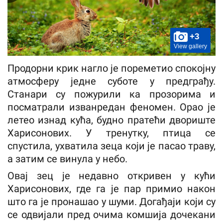
+3
View gallery
Продорни крик нагло је пореметио спокојну
атмосферу једне суботе у предграђу.
Станари су пожурили ка прозорима и
посматрали изванредан феномен. Орао је
летео изнад кућа, будно пратећи двориште
Харисонових. У тренутку, птица се
спустила, ухватила зеца који је пасао траву,
а затим се винула у небо.
Овај зец је недавно откривен у кући
Харисонових, где га је пар примио након
што га је пронашао у шуми. Догађаји који су
се одвијали пред очима комшија дочекани