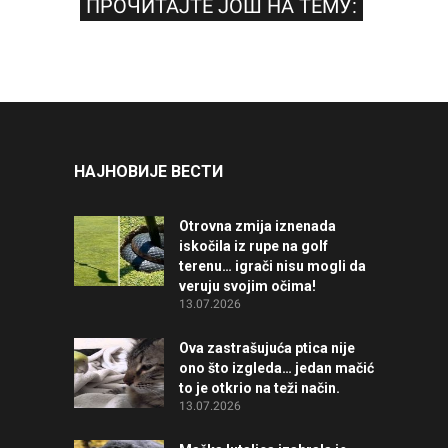
ПРОЧИТАЈТЕ ЈОШ НА ТЕМУ:
НАЈНОВИЈЕ ВЕСТИ
Otrovna zmija iznenada
iskočila iz rupe na golf
terenu… igrači nisu mogli da
veruju svojim očima!
13.07.2026
Ova zastrašujuća ptica nije
ono što izgleda… jedan mačić
to je otkrio na teži način.
13.07.2026