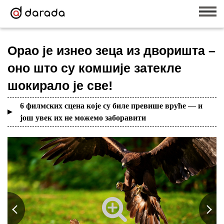
Орао је изнео зеца из дворишта –
оно што су комшије затекле
шокирало је све!
6 филмских сцена које су биле превише вруће — и
још увек их не можемо заборавити