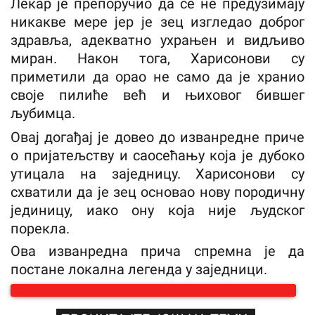
Лекар је препоручио да се не предузимају
никакве мере јер је зец изгледао доброг
здравља, адекватно ухрањен и видљиво
миран. Након тога, Харисонови су
приметили да орао не само да је хранио
своје пилиће већ и њиховог бившег
љубимца.
Овај догађај је довео до изванредне приче
о пријатељству и саосећању која је дубоко
утицала на заједницу. Харисонови су
схватили да је зец основао нову породичну
јединицу, иако ону која није људског
порекла.
Ова изванредна прича спремна је да
постане локална легенда у заједници.