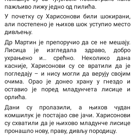
пажљиво лижу једно од пилића.
У почетку су Харисонови били шокирани,
али постепено је њихов шок уступио место
дивљењу.
Др Мартин је препоручио да се не мешају.
Лисица је изгледала здраво, добро
ухрањено и… срећно. Неколико дана
касније, Харисонови су се вратили да је
погледају – и нису могли да верују својим
очима. Орао је донео храну у гнездо и
оставио је поред младунчета лисице и
орлића.
Дани су пролазили, а њихов чудан
комшилук је постајао све јачи. Харисонови
су схватили да је њихово младунче лисице
пронашло нову, праву, дивљу породицу.