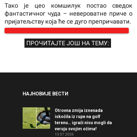
Тако је цео комшилук постао сведок
фантастичног чуда – невероватне приче о
пријатељству која ће се дуго препричавати.
ПРОЧИТАЈТЕ ЈОШ НА ТЕМУ:
НАЈНОВИЈЕ ВЕСТИ
Otrovna zmija iznenada
iskočila iz rupe na golf
terenu… igrači nisu mogli da
veruju svojim očima!
13.07.2026