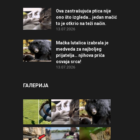
Ova zastrašujuća ptica nije
ono što izgleda… jedan mačić
to je otkrio na teži način.
13.07.2026
Mačka lutalica izabrala je
medveda za najboljeg
prijatelja… njihova priča
osvaja srca!
13.07.2026
ГАЛЕРИЈА