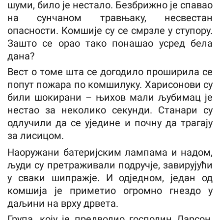
шуми, било је нестало. Безбрижно је спавао
на сунчаном травњаку, несвестан
опасности. Комшије су се смрзле у ступору.
Зашто се орао тако понашао усред бела
дана?
Вест о томе шта се догодило проширила се
попут пожара по комшилуку. Харисонови су
били шокирани – њихов мали љубимац је
нестао за неколико секунди. Станари су
одлучили да се уједине и почну да трагају
за лисицом.
Наоружани батеријским лампама и надом,
људи су претраживали подручје, завирујући
у сваки шипражје. И одједном, један од
комшија је приметио огромно гнездо у
даљини на врху дрвета.
Група, коју је предводио господин Ларсон,