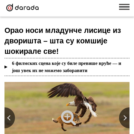
Орао носи младунче лисице из
дворишта – шта су комшије
шокирале све!
6 филмских сцена које су биле превише вруће — и
још увек их не можемо заборавити