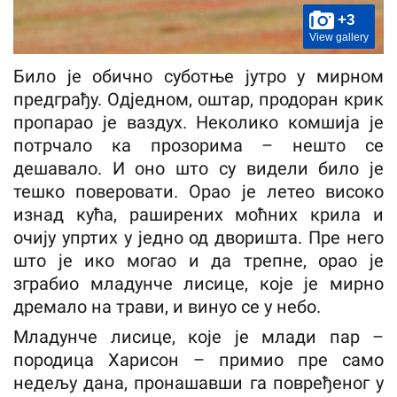
+3
View gallery
Било је обично суботње јутро у мирном
предграђу. Одједном, оштар, продоран крик
пропарао је ваздух. Неколико комшија је
потрчало ка прозорима – нешто се
дешавало. И оно што су видели било је
тешко поверовати. Орао је летео високо
изнад кућа, раширених моћних крила и
очију упртих у једно од дворишта. Пре него
што је ико могао и да трепне, орао је
зграбио младунче лисице, које је мирно
дремало на трави, и винуо се у небо.
Младунче лисице, које је млади пар –
породица Харисон – примио пре само
недељу дана, пронашавши га повређеног у