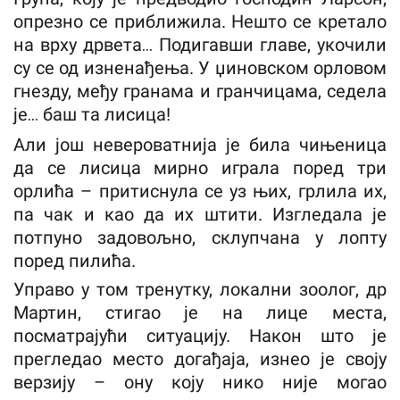
опрезно се приближила. Нешто се кретало
на врху дрвета… Подигавши главе, укочили
су се од изненађења. У џиновском орловом
гнезду, међу гранама и гранчицама, седела
је… баш та лисица!
Али још невероватнија је била чињеница
да се лисица мирно играла поред три
орлића – притиснула се уз њих, грлила их,
па чак и као да их штити. Изгледала је
потпуно задовољно, склупчана у лопту
поред пилића.
Управо у том тренутку, локални зоолог, др
Мартин, стигао је на лице места,
посматрајући ситуацију. Након што је
прегледао место догађаја, изнео је своју
верзију – ону коју нико није могао