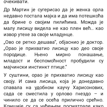
очекивати.
Др Мартин је сугерисао да је женка орла
недавно постала мајка и да има потешкоћа
да брине о својим пилићима. Можда је
малу лисицу видела не као плен већ… као
извор утехе за своје младунце.
„Ово се ретко дешава“, објаснио је доктор.
„Орао је прихватио лисицу као део своје
породице. Њено мирно понашање,
младост и беспомоћност пробудили су
мајчински инстинкт птице.“
У суштини, орао је прихватио лисицу као
своју. И сама лисица, која је донедавно
спавала на удобном каучу Харисонових,
сада се сместила у орлово гнездо – и
чинило се да се осећа прилично срећно.
Комшије су са чуђењем посматрале како