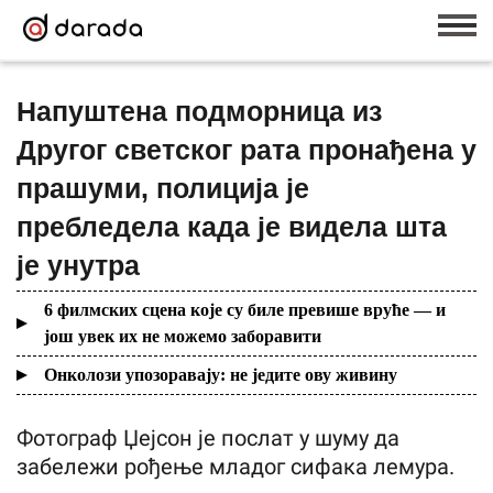
Напуштена подморница из
Другог светског рата пронађена у
прашуми, полиција је
пребледела када је видела шта
је унутра
6 филмских сцена које су биле превише вруће — и
још увек их не можемо заборавити
Онколози упозоравају: не једите ову живину
Фотограф Џејсон је послат у шуму да
забележи рођење младог сифака лемура.