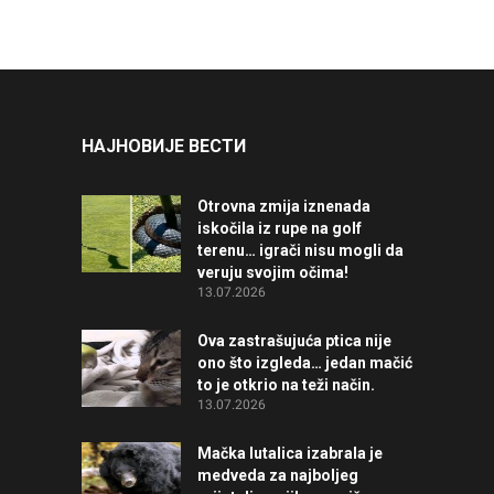
НАЈНОВИЈЕ ВЕСТИ
Otrovna zmija iznenada
iskočila iz rupe na golf
terenu… igrači nisu mogli da
veruju svojim očima!
13.07.2026
Ova zastrašujuća ptica nije
ono što izgleda… jedan mačić
to je otkrio na teži način.
13.07.2026
Mačka lutalica izabrala je
medveda za najboljeg