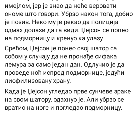
имејлом, јер је знао да неће веровати
ономе што говори. Убрзо након тога, добио
је позив. Неко му је рекао да полиција
одмах долази да га види. Џејсон се попео
на подморницу и кренуо ка улазу.
Срећом, Џејсон је понео свој шатор са
собом у случају да не пронађе сифака
лемура за само један дан. Одлучио је да
проведе ноћ испред подморнице, једући
лиофилизовану храну.
Када је Џејсон угледао прве сунчеве зраке
на свом шатору, одахнуо је. Али убрзо се
вратио на ноге и погледао подморницу.