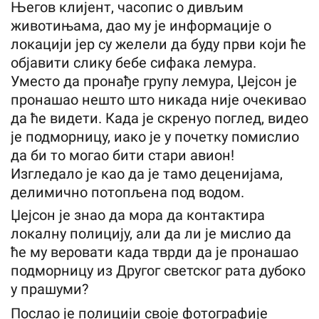
Његов клијент, часопис о дивљим
животињама, дао му је информације о
локацији јер су желели да буду први који ће
објавити слику бебе сифака лемура.
Уместо да пронађе групу лемура, Џејсон је
пронашао нешто што никада није очекивао
да ће видети. Када је скренуо поглед, видео
је подморницу, иако је у почетку помислио
да би то могао бити стари авион!
Изгледало је као да је тамо деценијама,
делимично потопљена под водом.
Џејсон је знао да мора да контактира
локалну полицију, али да ли је мислио да
ће му веровати када тврди да је пронашао
подморницу из Другог светског рата дубоко
у прашуми?
Послао је полицији своје фотографије