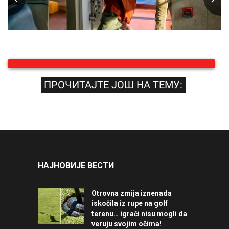
ПРОЧИТАЈТЕ ЈОШ НА ТЕМУ:
НАЈНОВИЈЕ ВЕСТИ
Otrovna zmija iznenada
iskočila iz rupe na golf
terenu… igrači nisu mogli da
veruju svojim očima!