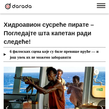
Хидроавион сусреће пирате –
Погледајте шта капетан ради
следеће!
6 филмских сцена које су биле превише вруће — и
још увек их не можемо заборавити