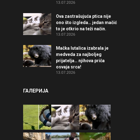
13.07.2026
Ova zastrašujuća ptica nije
ono što izgleda… jedan mačić
to je otkrio na teži način.
13.07.2026
Mačka lutalica izabrala je
medveda za najboljeg
prijatelja… njihova priča
osvaja srca!
13.07.2026
ГАЛЕРИЈА