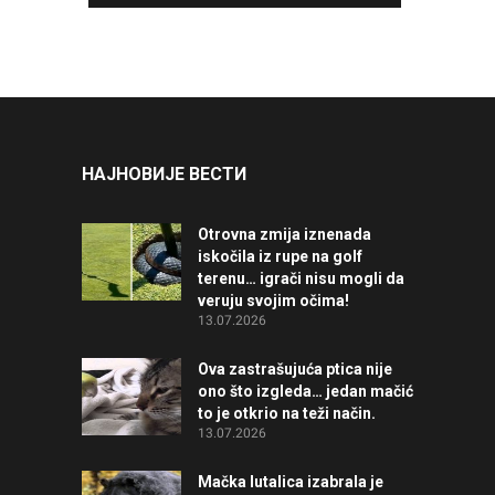
НАЈНОВИЈЕ ВЕСТИ
Otrovna zmija iznenada
iskočila iz rupe na golf
terenu… igrači nisu mogli da
veruju svojim očima!
13.07.2026
Ova zastrašujuća ptica nije
ono što izgleda… jedan mačić
to je otkrio na teži način.
13.07.2026
Mačka lutalica izabrala je