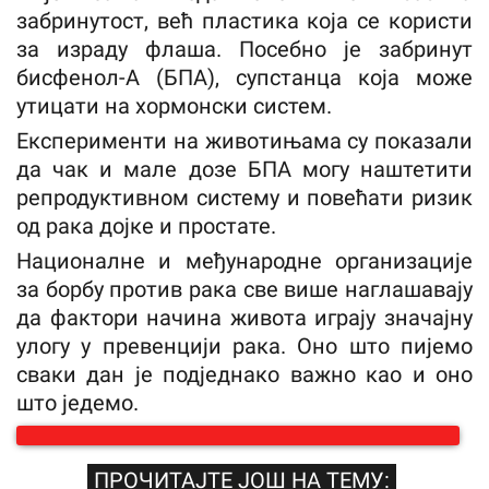
забринутост, већ пластика која се користи
за израду флаша. Посебно је забринут
бисфенол-А (БПА), супстанца која може
утицати на хормонски систем.
Експерименти на животињама су показали
да чак и мале дозе БПА могу наштетити
репродуктивном систему и повећати ризик
од рака дојке и простате.
Националне и међународне организације
за борбу против рака све више наглашавају
да фактори начина живота играју значајну
улогу у превенцији рака. Оно што пијемо
сваки дан је подједнако важно као и оно
што једемо.
ПРОЧИТАЈТЕ ЈОШ НА ТЕМУ: