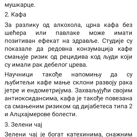
мушкарце.
2. Кафа
За разлику од алкохола, црна кафа без
шећера или павлаке може имати
позитиван ефекат на здравље. Студије су
показале да редовна конзумација кафе
смањује ризик од рецидива код људи који
су имали рак дебелог црева.
Научници такође напомињу да су
љубитељи кафе мање склони развоју рака
јетре и ендометријума. Захваљујући својим
антиоксидансима, кафа је такође повезана
са смањеним ризиком од дијабетеса типа 2
и Алцхајмерове болести.
3. Зелени чај
Зелени чај је богат катехинима, снажним