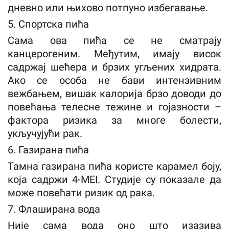
дневно или њихово потпуно избегавање.
5. Спортска пића
Сама ова пића се не сматрају
канцерогеним. Међутим, имају висок
садржај шећера и брзих угљених хидрата.
Ако се особа не бави интензивним
вежбањем, вишак калорија брзо доводи до
повећања телесне тежине и гојазности –
фактора ризика за многе болести,
укључујући рак.
6. Газирана пића
Тамна газирана пића користе карамел боју,
која садржи 4-MEI. Студије су показале да
може повећати ризик од рака.
7. Флаширана вода
Није сама вода оно што изазива