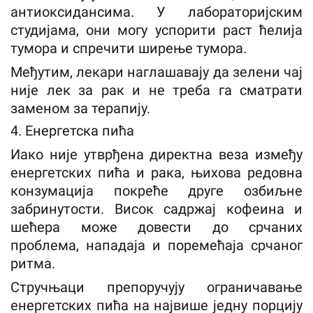
антиоксидансима. У лабораторијским
студијама, они могу успорити раст ћелија
тумора и спречити ширење тумора.
Међутим, лекари наглашавају да зелени чај
није лек за рак и не треба га сматрати
заменом за терапију.
4. Енергетска пића
Иако није утврђена директна веза између
енергетских пића и рака, њихова редовна
конзумација покреће друге озбиљне
забринутости. Висок садржај кофеина и
шећера може довести до срчаних
проблема, нападаја и поремећаја срчаног
ритма.
Стручњаци препоручују ограничавање
енергетских пића на највише једну порцију