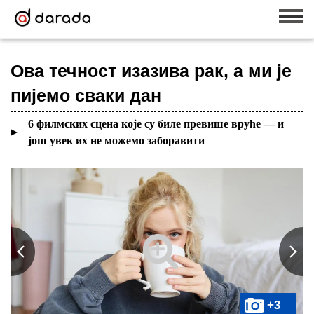
Ова течност изазива рак, а ми је
пијемо сваки дан
6 филмских сцена које су биле превише вруће — и
још увек их не можемо заборавити
+3