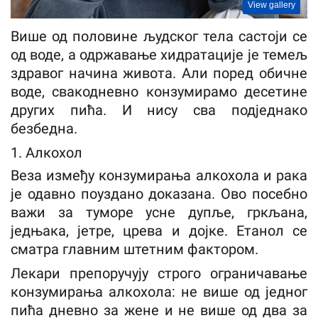
View gallery
Више од половине људског тела састоји се
од воде, а одржавање хидратације је темељ
здравог начина живота. Али поред обичне
воде, свакодневно конзумирамо десетине
других пића. И нису сва подједнако
безбедна.
1. Алкохол
Веза између конзумирања алкохола и рака
је одавно поуздано доказана. Ово посебно
важи за туморе усне дупље, гркљана,
једњака, јетре, црева и дојке. Етанол се
сматра главним штетним фактором.
Лекари препоручују строго ограничавање
конзумирања алкохола: не више од једног
пића дневно за жене и не више од два за