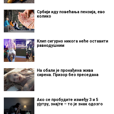
Србији иду повећања пензија, ево
колико
Клип сигурно никога неће оставити
равнодушним
На обали је пронађена жива
сирена. Призор без преседана
Ако се пробудите између 3 и 5
ујутру, знајте – то је знак одозго