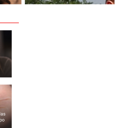
las
mpo