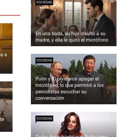
SOCIEDAD
En una boda, su hijo insultó a su
madre, y ella le quitó el micrófono
os a
SOCIEDAD
Putin y Xi olvidaron apagar el
micrófono, lo que permitió a los
periodistas escuchar su
conversación
te
SOCIEDAD
Se ha descubierto que Putin tiene