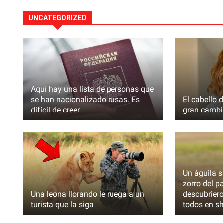
UNCATEGORIZED
Aquí hay una lista de personas que
se han nacionalizado rusas. Es
El cabello 
difícil de creer
gran cambi
Se ha descubierto que Putin tiene 
amante. El Kremlin paga a la familia
para que mantenga el secreto
Un águila s
zorro del pa
Una leona llorando le ruega a un
descubriero
PRINCIPALES
turista que la siga
todos en s