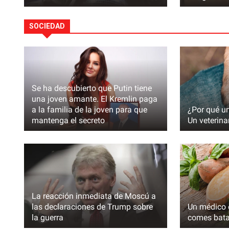
PRINCIPALES
SOCIEDAD
Se ha descubierto que Putin tiene
una joven amante. El Kremlin paga
a la familia de la joven para que
¿Por qué un
mantenga el secreto
Un veterina
Putin y Xi olvidaron apagar el micr
permitió a los periodistas escucha
conversación
La reacción inmediata de Moscú a
las declaraciones de Trump sobre
Un médico 
la guerra
comes batat
PRINCIPALES