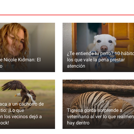
¿Te entiende tu perro? 10 hábit
de Nicole Kidman: El
los que vale la pena prestar
o
atención
una joven
 de la joven
aca a un cachorro de
tio: ¡Lo que
Tigresa gorda sorprende a
n los vecinos dejó a
veterinario al ver lo que realmen
hock!
hay dentro