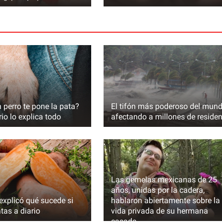
 perro te pone la pata?
El tifón más poderoso del mund
rio lo explica todo
afectando a millones de reside
ófono, lo que
r su
Las gemelas mexicanas de 25
años, unidas por la cadera,
explicó qué sucede si
hablaron abiertamente sobre la
as a diario
vida privada de su hermana
casada