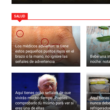
SALUD
PRINCIPALES
Los médicos advierten: si tiene
estos pequeños puntos rojos en el
brazo o la mano, no ignore las
Bebe una in
señales de advertencia
noche: nota
En una boda, su hijo insultó a su ma
Aquí tienes ocho señales de que
quitó el micrófono
vivirás mucho tiempo. Puedes
Aquí tienes
comprobarlo tú mismo para ver si
nunca deber
eres una de ellas
refrigerador