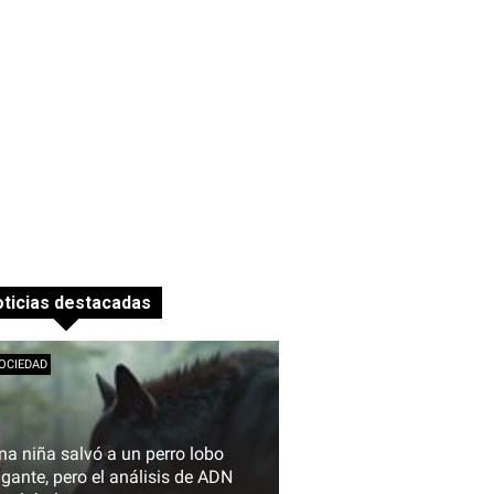
ticias destacadas
OCIEDAD
na niña salvó a un perro lobo
igante, pero el análisis de ADN