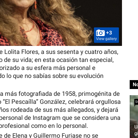
+3
View gallery
Lolita Flores, a sus sesenta y cuatro años,
 de su vida; en esta ocasión tan especial,
rizado a su esfera más personal e
o lo que no sabías sobre su evolución
No
ña más fotografiada de 1958, primogénita de
o “El Pescaílla” González, celebrará orgullosa
S
ños rodeada de sus más allegados, y dejará
 personal de Instagram que se considera una
 profesional como en lo personal.
U
g
 de Elena y Guillermo Furiase no se