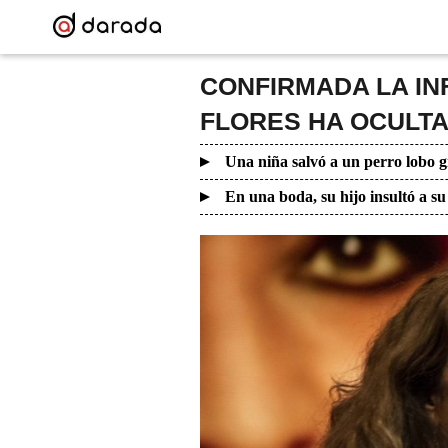
CONFIRMADA LA IN
FLORES HA OCULT
Una niña salvó a un perro lobo g
En una boda, su hijo insultó a su