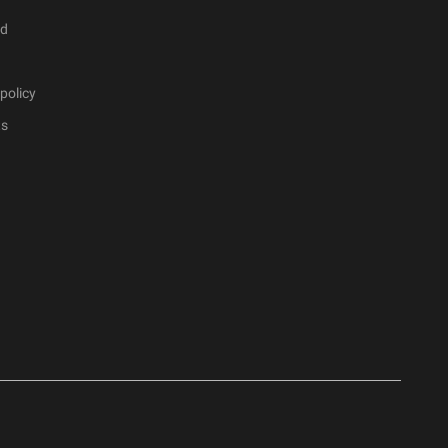
ad
policy
ts