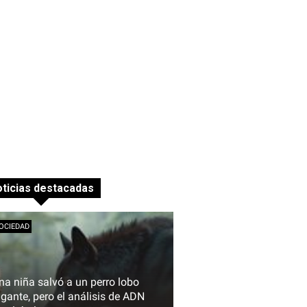
ticias destacadas
OCIEDAD
na niña salvó a un perro lobo
igante, pero el análisis de ADN