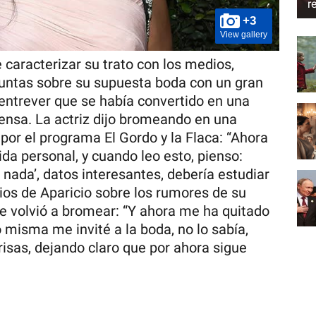
r
+3
View gallery
 caracterizar su trato con los medios,
guntas sobre su supuesta boda con un gran
entrever que se había convertido en una
rensa. La actriz dijo bromeando en una
por el programa El Gordo y la Flaca: “Ahora
da personal, y cuando leo esto, pienso:
a nada’, datos interesantes, debería estudiar
os de Aparicio sobre los rumores de su
e volvió a bromear: “Y ahora me ha quitado
o misma me invité a la boda, no lo sabía,
risas, dejando claro que por ahora sigue