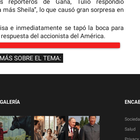
s reporteros de Gana, Tulio respondió
 más Sheila”, lo que causó gran sorpresa en
risa e inmediatamente se tapó la boca para
 respuesta del accionista del América.
 MÁS SOBRE EL TEMA:
GALERÍA
ENCA
Socied
Salud
Privacy 