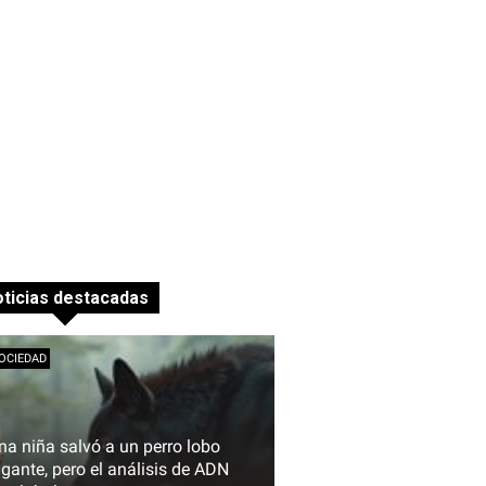
ticias destacadas
OCIEDAD
na niña salvó a un perro lobo
igante, pero el análisis de ADN