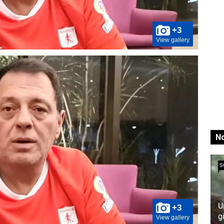
+3
View gallery
No
S
U
+3
g
View gallery