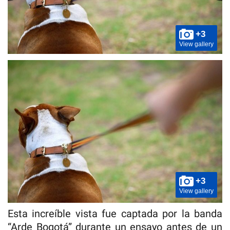
+3
View gallery
+3
View gallery
Esta increíble vista fue captada por la banda
“Arde Bogotá” durante un ensayo antes de un