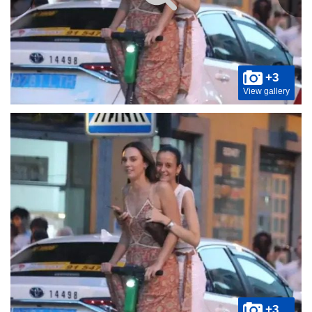
+3
View gallery
+3