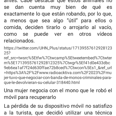
antes. Cabe destacar que estos animales no
se dan cuenta muy bien de qué es
exactamente lo que están robando, por lo que,
a menos que sea algo “útil” para ellos o
comida, deciden tirarlo o arrojarlo al vacío,
como se puede ver en otros vídeos
relacionados.
https://twitter.com/UHN_Plus/status/17139557612928123
25?
ref_src=twsrc%5Etfw%7Ctwcamp%5Etweetembed%7Ctwter
m%5E1713955761292812325%7Ctwgr%5Ef41d0e433dbc
9eb6ea1af7f24d630ffae72b8ced%7Ctwcon%5Es1_&ref_url
=https%3A%2F%2Fwww.radioacktiva.com%2F2023%2Fmu
jer-tuvo-que-negociar-con-banda-de-monos-criminales-para-
que-le-devolvieran-su-celular-318440.html
Una mujer negocia con el mono que le robó el
móvil para recuperarlo
La pérdida de su dispositivo móvil no satisfizo
a la turista, que decidió utilizar una técnica