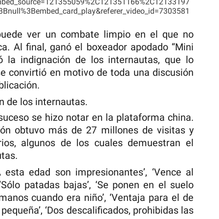
mbed_source=121355059%2C121351166%2C12133197
ull%3Bembed_card_play&referer_video_id=7303581
puede ver un combate limpio en el que no
ica. Al final, ganó el boxeador apodado “Mini
 la indignación de los internautas, que lo
se convirtió en motivo de toda una discusión
blicación.
 de los internautas.
suceso se hizo notar en la plataforma china.
ción obtuvo más de 27 millones de visitas y
ios, algunos de los cuales demuestran el
tas.
 ‘A esta edad son impresionantes’, ‘Vence al
‘Sólo patadas bajas’, ‘Se ponen en el suelo
anos cuando era niño’, ‘Ventaja para el de
 pequeña’, ‘Dos descalificados, prohibidas las