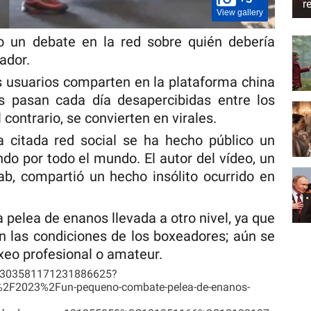
r
View gallery
do un debate en la red sobre quién debería
ador.
os usuarios comparten en la plataforma china
as pasan cada día desapercibidas entre los
 contrario, se convierten en virales.
a citada red social se ha hecho público un
do por todo el mundo. El autor del vídeo, un
ab, compartió un hecho insólito ocurrido en
 pelea de enanos llevada a otro nivel, ya que
n las condiciones de los boxeadores; aún se
xeo profesional o amateur.
/7303581171231886625?
m%2F2023%2Fun-pequeno-combate-pelea-de-enanos-