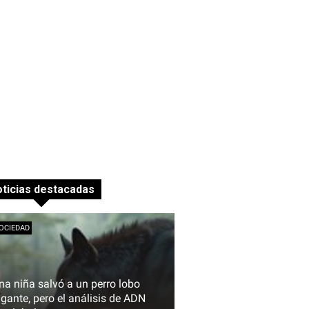
ticias destacadas
OCIEDAD
na niña salvó a un perro lobo
igante, pero el análisis de ADN