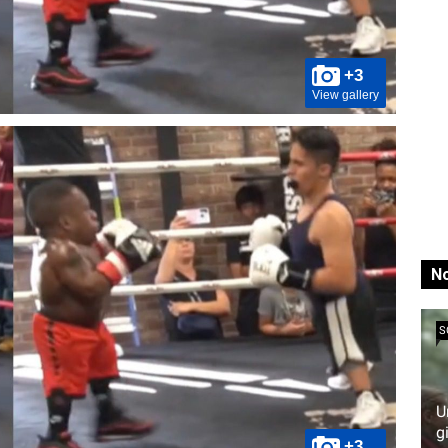
+3
View gallery
No
S
U
g
+3