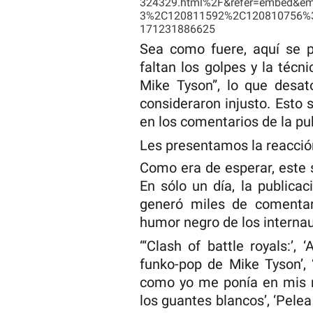
324329.html%2F&refer=embed&e
3%2C120811592%2C120810756%3Bn
171231886625
Sea como fuere, aquí se 
faltan los golpes y la técn
Mike Tyson”, lo que desató
consideraron injusto. Esto 
en los comentarios de la pu
Les presentamos la reacción
Como era de esperar, este 
En sólo un día, la publica
generó miles de comentar
humor negro de los internau
“‘Clash of battle royals:’,
funko-pop de Mike Tyson’, 
como yo me ponía en mis m
los guantes blancos’, ‘Pelea