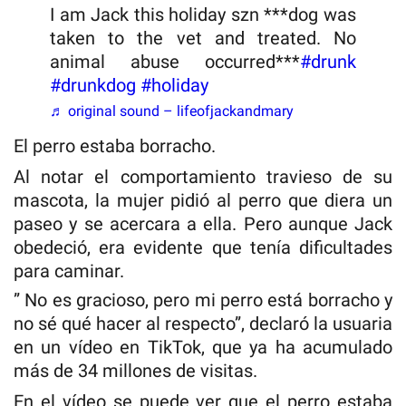
I am Jack this holiday szn ***dog was
taken to the vet and treated. No
animal abuse occurred***
#drunk
#drunkdog
#holiday
♬ original sound – lifeofjackandmary
El perro estaba borracho.
Al notar el comportamiento travieso de su
mascota, la mujer pidió al perro que diera un
paseo y se acercara a ella. Pero aunque Jack
obedeció, era evidente que tenía dificultades
para caminar.
” No es gracioso, pero mi perro está borracho y
no sé qué hacer al respecto”, declaró la usuaria
en un vídeo en TikTok, que ya ha acumulado
más de 34 millones de visitas.
En el vídeo se puede ver que el perro estaba