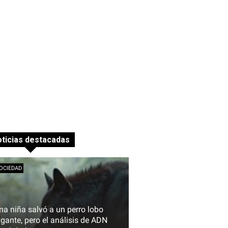
ticias destacadas
OCIEDAD
na niña salvó a un perro lobo
igante, pero el análisis de ADN