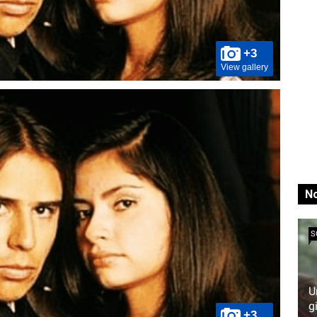
+3
View gallery
No
S
U
g
+3