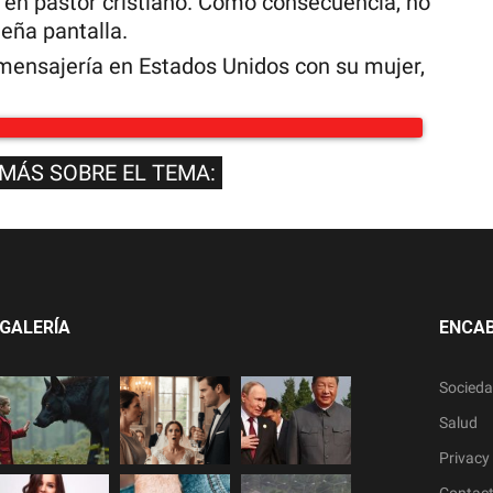
ió en pastor cristiano. Como consecuencia, no
ueña pantalla.
 mensajería en Estados Unidos con su mujer,
 MÁS SOBRE EL TEMA:
GALERÍA
ENCA
Socied
Salud
Privacy 