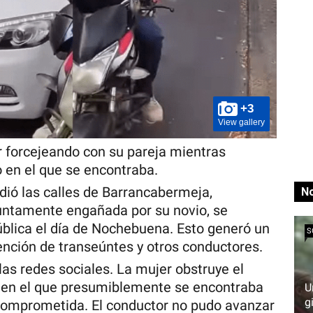
+3
View gallery
r forcejeando con su pareja mientras
o en el que se encontraba.
ió las calles de Barrancabermeja,
No
untamente engañada por su novio, se
pública el día de Nochebuena. Esto generó un
S
tención de transeúntes y otros conductores.
 las redes sociales. La mujer obstruye el
, en el que presumiblemente se encontraba
U
g
 comprometida. El conductor no pudo avanzar