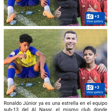
+3
View gallery
+3
View gallery
Ronaldo Júnior ya es una estrella en el equipo
sub-13 del Al Nassr, el mismo club donde