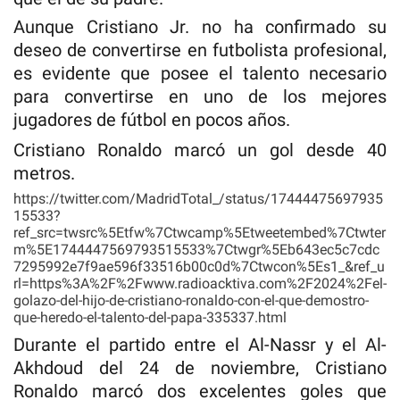
Aunque Cristiano Jr. no ha confirmado su
deseo de convertirse en futbolista profesional,
es evidente que posee el talento necesario
para convertirse en uno de los mejores
jugadores de fútbol en pocos años.
Cristiano Ronaldo marcó un gol desde 40
metros.
https://twitter.com/MadridTotal_/status/17444475697935
15533?
ref_src=twsrc%5Etfw%7Ctwcamp%5Etweetembed%7Ctwter
m%5E1744447569793515533%7Ctwgr%5Eb643ec5c7cdc
7295992e7f9ae596f33516b00c0d%7Ctwcon%5Es1_&ref_u
rl=https%3A%2F%2Fwww.radioacktiva.com%2F2024%2Fel-
golazo-del-hijo-de-cristiano-ronaldo-con-el-que-demostro-
que-heredo-el-talento-del-papa-335337.html
Durante el partido entre el Al-Nassr y el Al-
Akhdoud del 24 de noviembre, Cristiano
Ronaldo marcó dos excelentes goles que