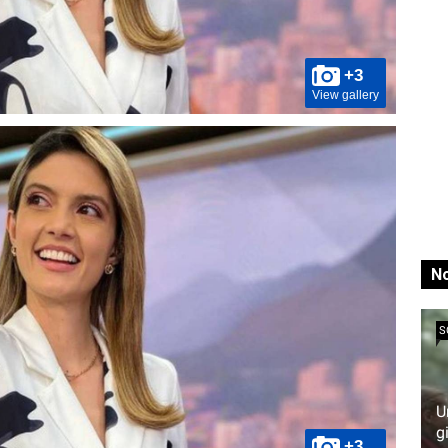
+3
View gallery
No
S
U
g
+3