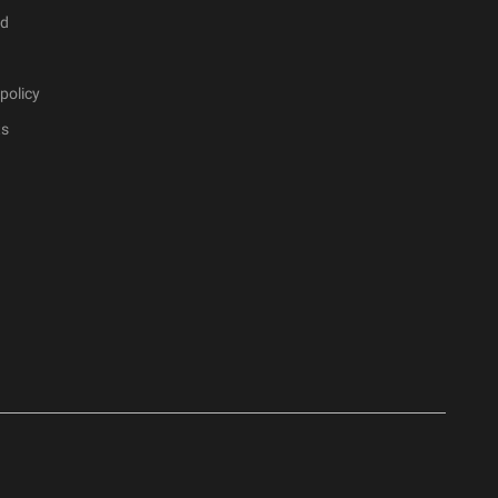
ad
policy
ts