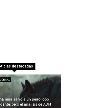
ticias destacadas
OCIEDAD
na niña salvó a un perro lobo
igante, pero el análisis de ADN