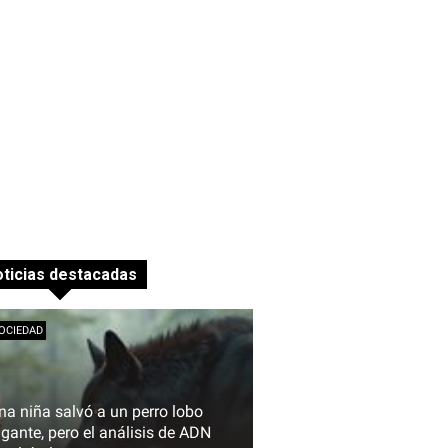
ticias destacadas
OCIEDAD
na niña salvó a un perro lobo
igante, pero el análisis de ADN