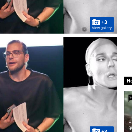
+3
View gallery
No
S
U
g
+3