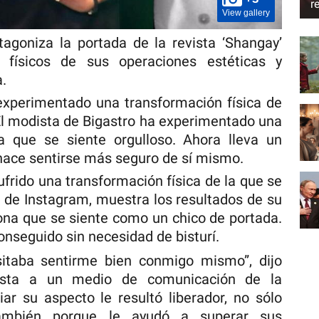
r
View gallery
otagoniza la portada de la revista ‘Shangay’
 físicos de sus operaciones estéticas y
a.
experimentado una transformación física de
 El modista de Bigastro ha experimentado una
la que se siente orgulloso. Ahora lleva un
 hace sentirse más seguro de sí mismo.
ufrido una transformación física de la que se
t de Instagram, muestra los resultados de su
na que se siente como un chico de portada.
onseguido sin necesidad de bisturí.
sitaba sentirme bien conmigo mismo”, dijo
ista a un medio de comunicación de la
 su aspecto le resultó liberador, no sólo
también porque le ayudó a superar sus