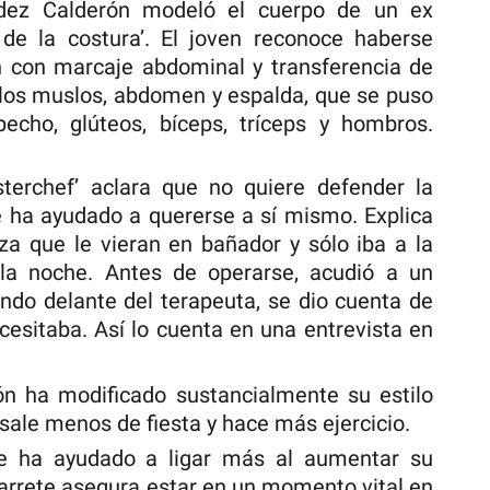
ndez Calderón modeló el cuerpo de un ex
de la costura’. El joven reconoce haberse
n con marcaje abdominal y transferencia de
e los muslos, abdomen y espalda, que se puso
pecho, glúteos, bíceps, tríceps y hombros.
terchef’ aclara que no quiere defender la
le ha ayudado a quererse a sí mismo. Explica
a que le vieran en bañador y sólo iba a la
la noche. Antes de operarse, acudió a un
rando delante del terapeuta, se dio cuenta de
ecesitaba. Así lo cuenta en una entrevista en
ón ha modificado sustancialmente su estilo
sale menos de fiesta y hace más ejercicio.
le ha ayudado a ligar más al aumentar su
arrete asegura estar en un momento vital en