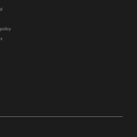
ad
policy
ts