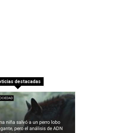
ticias destacadas
OCIEDAD
na niña salvó a un perro lobo
igante, pero el análisis de ADN