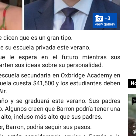
+3
View gallery
 dicen que es un gran tipo.
e su escuela privada este verano.
e le espera en el futuro mientras sus
ten sus ideas sobre su personalidad.
a escuela secundaria en Oxbridge Academy en
cuela cuesta $41,500 y los estudiantes deben
No
ir.
año y se graduará este verano. Sus padres
S
o. Algunos creen que Barron podría tener una
 alto, incluso más alto que sus padres.
U
r, Barron, podría seguir sus pasos.
g