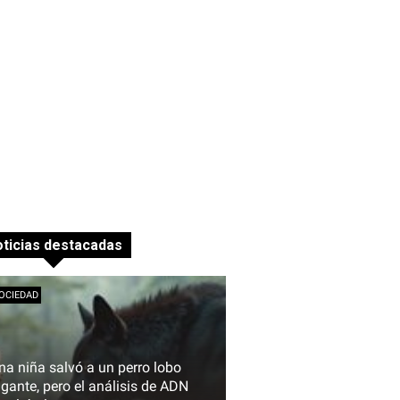
ticias destacadas
OCIEDAD
na niña salvó a un perro lobo
igante, pero el análisis de ADN