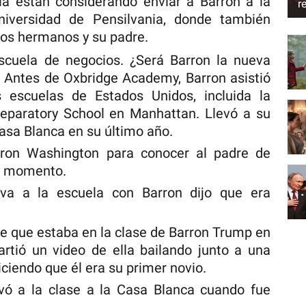
ia están considerando enviar a Barrón a la
r
iversidad de Pensilvania, donde también
ios hermanos y su padre.
cuela de negocios. ¿Será Barron la nueva
? Antes de Oxbridge Academy, Barron asistió
 escuelas de Estados Unidos, incluida la
paratory School en Manhattan. Llevó a su
Casa Blanca en su último año.
aron Washington para conocer al padre de
se momento.
va a la escuela con Barron dijo que era
 que estaba en la clase de Barron Trump en
ió un video de ella bailando junto a una
diciendo que él era su primer novio.
vó a la clase a la Casa Blanca cuando fue