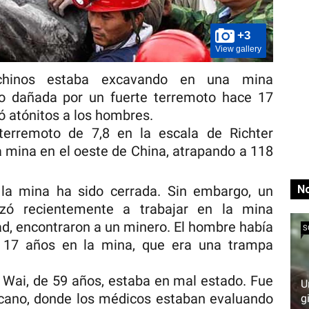
+3
View gallery
hinos estaba excavando en una mina
o dañada por un fuerte terremoto hace 17
ó atónitos a los hombres.
terremoto de 7,8 en la escala de Richter
 mina en el oeste de China, atrapando a 118
No
la mina ha sido cerrada. Sin embargo, un
ó recientemente a trabajar en la mina
ad, encontraron a un minero. El hombre había
S
e 17 años en la mina, que era una trampa
 Wai, de 59 años, estaba en mal estado. Fue
U
rcano, donde los médicos estaban evaluando
g