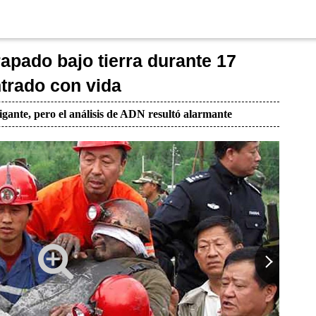
apado bajo tierra durante 17
trado con vida
igante, pero el análisis de ADN resultó alarmante