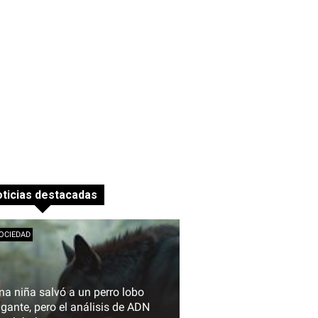
ticias destacadas
OCIEDAD
na niña salvó a un perro lobo
igante, pero el análisis de ADN