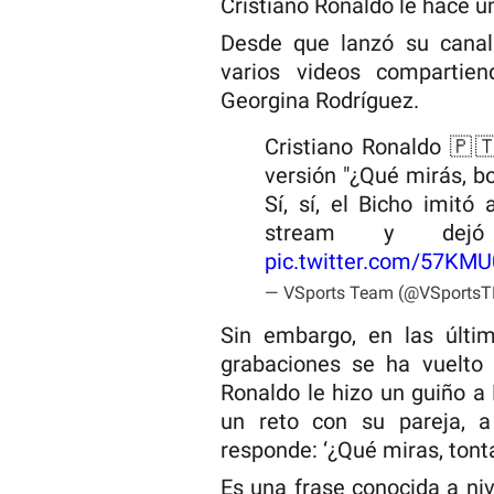
Cristiano Ronaldo le hace u
Desde que lanzó su canal
varios videos compartie
Georgina Rodríguez.
Cristiano Ronaldo 🇵🇹
versión "¿Qué mirás, b
Sí, sí, el Bicho imitó
stream y dej
pic.twitter.com/57KM
— VSports Team (@VSports
Sin embargo, en las últi
grabaciones se ha vuelto 
Ronaldo le hizo un guiño a
un reto con su pareja, a
responde: ‘¿Qué miras, tont
Es una frase conocida a niv