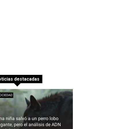
ticias destacadas
OCIEDAD
na niña salvó a un perro lobo
igante, pero el análisis de ADN