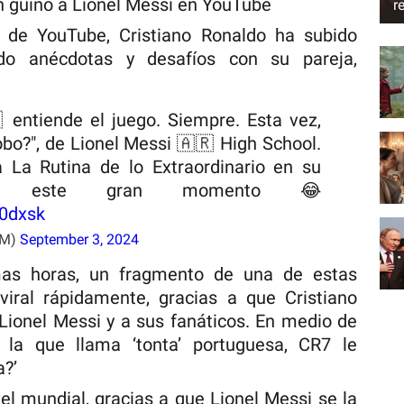
n guiño a Lionel Messi en YouTube
r
 de YouTube, Cristiano Ronaldo ha subido
ndo anécdotas y desafíos con su pareja,
 entiende el juego. Siempre. Esta vez,
obo?", de Lionel Messi 🇦🇷 High School.
 a La Rutina de lo Extraordinario en su
ó este gran momento 😂
U0dxsk
TM)
September 3, 2024
mas horas, un fragmento de una de estas
viral rápidamente, gracias a que Cristiano
 Lionel Messi y a sus fanáticos. En medio de
 la que llama ‘tonta’ portuguesa, CR7 le
a?’
el mundial, gracias a que Lionel Messi se la