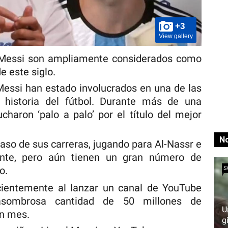
+3
View gallery
l Messi son ampliamente considerados como
e este siglo.
 Messi han estado involucrados en una de las
 historia del fútbol. Durante más de una
ucharon ‘palo a palo’ por el título del mejor
No
aso de sus carreras, jugando para Al-Nassr e
ente, pero aún tienen un gran número de
o.
S
ientemente al lanzar un canal de YouTube
sombrosa cantidad de 50 millones de
U
un mes.
g