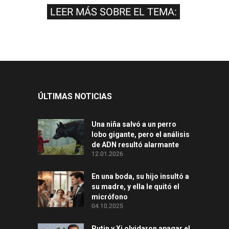
LEER MÁS SOBRE EL TEMA:
ÚLTIMAS NOTICIAS
Una niña salvó a un perro
lobo gigante, pero el análisis
de ADN resultó alarmante
12.01.2026
En una boda, su hijo insultó a
su madre, y ella le quitó el
micrófono
04.10.2025
Putin y Xi olvidaron apagar el