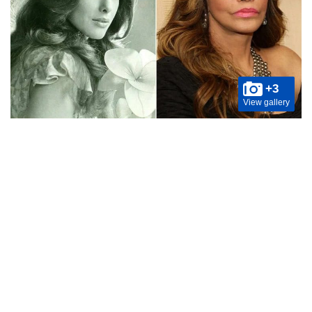
+3
View gallery