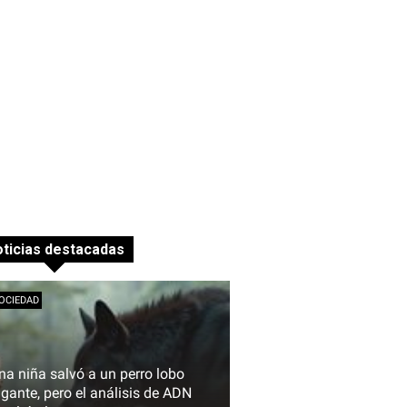
ticias destacadas
OCIEDAD
na niña salvó a un perro lobo
igante, pero el análisis de ADN