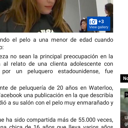
+3
View gallery
ando el pelo a una menor de edad cuando
o:
leza no sean la principal preocupación en la
a al relato de una clienta adolescente con
o por un peluquero estadounidense, fue
No
ante de peluquería de 20 años en Waterloo,
Facebook una publicación en la que describía
S
udió a su salón con el pelo muy enmarañado y
U
que ha sido compartida más de 55.000 veces,
g
una chica de 16 años que lleva varios años