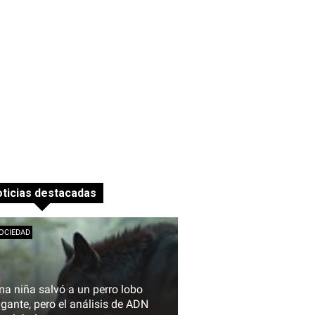
ticias destacadas
OCIEDAD
na niña salvó a un perro lobo
igante, pero el análisis de ADN