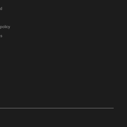
ad
policy
ts