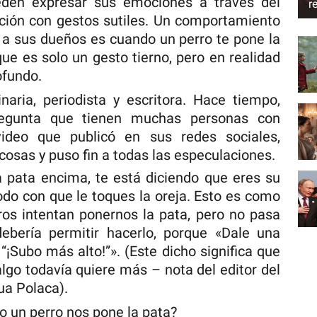
den expresar sus emociones a través del
r
nción con gestos sutiles. Un comportamiento
a sus dueños es cuando un perro te pone la
ue es solo un gesto tierno, pero en realidad
ofundo.
aria, periodista y escritora. Hace tiempo,
regunta que tienen muchas personas con
ideo que publicó en sus redes sociales,
cosas y puso fin a todas las especulaciones.
 pata encima, te está diciendo que eres su
do con que le toques la oreja. Esto es como
ros intentan ponernos la pata, pero no pasa
ebería permitir hacerlo, porque «Dale una
 “¡Subo más alto!”». (Este dicho significa que
algo todavía quiere más – nota del editor del
ua Polaca).
 un perro nos pone la pata?