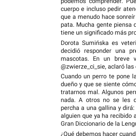
podemos comprender. Pue
cuerpo e incluso pedir ate
que a menudo hace sonreír 
pata. Mucha gente piensa q
tiene un significado más pr
Dorota Sumińska es veterin
decidió responder una p
mascotas. En un breve v
@zwierze_ci_sie, aclaró las 
Cuando un perro te pone la
dueño y que se siente cómo
tratarnos mal. Algunos per
nada. A otros no se les d
percha a una gallina y dirá:
alguien que ya ha recibido 
Gran Diccionario de la Leng
¿Qué debemos hacer cuando