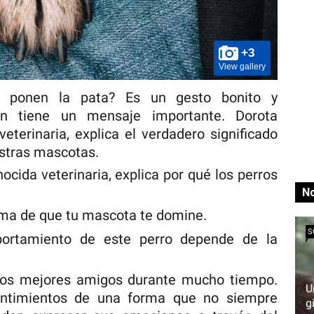
+3
View gallery
s ponen la pata? Es un gesto bonito y
n tiene un mensaje importante. Dorota
eterinaria, explica el verdadero significado
stras mascotas.
cida veterinaria, explica por qué los perros
No
rma de que tu mascota te domine.
S
portamiento de este perro depende de la
ros mejores amigos durante mucho tiempo.
U
ntimientos de una forma que no siempre
g