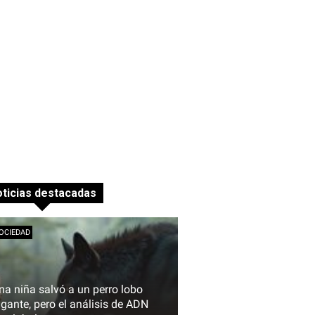
ticias destacadas
OCIEDAD
na niña salvó a un perro lobo
igante, pero el análisis de ADN