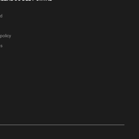
ad
policy
ts