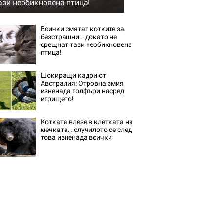
ази необикновена птица!
Всички смятат котките за
безстрашни… докато не
срещнат тази необикновена
птица!
Шокиращи кадри от
Австралия: Отровна змия
изненада голфъри насред
игрището!
Котката влезе в клетката на
мечката… случилото се след
това изненада всички