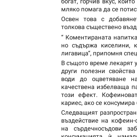
богат, горчив вкус, койт
мляко помага да се потис
Освен това с добавяне
толкова съществено възд
“ Коментираната напитка
но съдържа киселини, 
лигавица“, припомня спе
В същото време лекарят у
други полезни свойства
води до оцветяване н
качествена избелваща п
този ефект. Кофеинова
кариес, ако се консумира 
Следващият разпростране
въздействие на кофеин-
на сърдечносъдови заб
консумацията ѝ намал