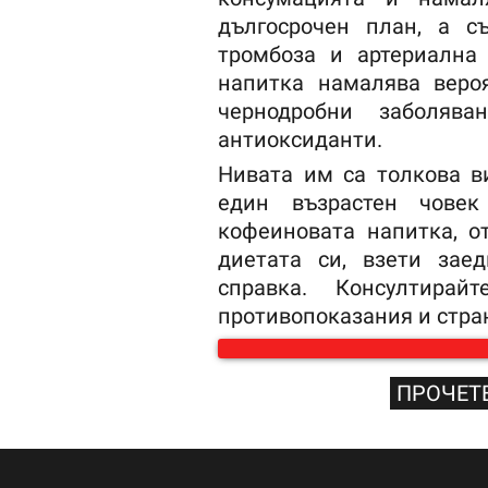
дългосрочен план, а с
тромбоза и артериална
напитка намалява веро
чернодробни заболяв
антиоксиданти.
Нивата им са толкова в
един възрастен човек
кофеиновата напитка, о
диетата си, взети зае
справка. Консултира
противопоказания и стра
ПРОЧЕТЕ