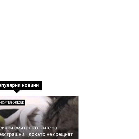
опулярни новини
NCATEGORIZED
сички смятат котките за
езстрашни… докато не срещнат