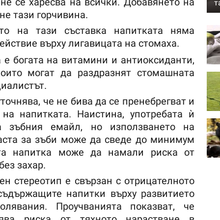
о не се харесва на всички. Добавянето на
т
не тази горчивина.
то на тази съставка напитката няма
ействие върху лигавицата на стомаха.
 е богата на витамини и антиоксиданти,
които могат да раздразнят стомашната
циалистът.
точнява, че не бива да се пренебрегват и
 на напитката. Наистина, употребата ѝ
а зъбния емайл, но използването на
аста за зъби може да сведе до минимум
та напитка може да намали риска от
без захар.
н стереотип е свързан с отрицателното
съдържащите напитки върху развитието
олявания. Проучванията показват, че
ява риска от тяхното нарастване в