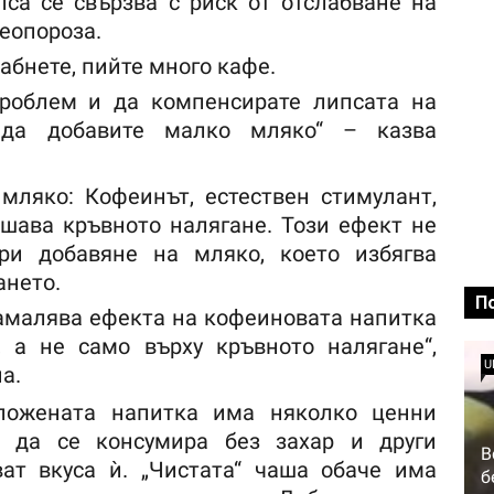
са се свързва с риск от отслабване на
теопороза.
лабнете, пийте много кафе.
проблем и да компенсирате липсата на
 да добавите малко мляко“ – казва
мляко: Кофеинът, естествен стимулант,
шава кръвното налягане. Този ефект не
ри добавяне на мляко, което избягва
ането.
П
амалява ефекта на кофеиновата напитка
, а не само върху кръвното налягане“,
U
а.
ложената напитка има няколко ценни
ва да се консумира без захар и други
В
ват вкуса ѝ. „Чистата“ чаша обаче има
б