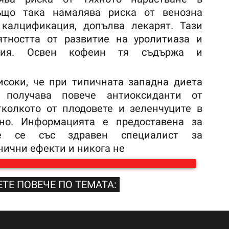
ъщо така намалява риска от венозна
 калцификация, допълва лекарят. Тази
ятността от развитие на уролитиаза и
ания. Освен кофеин тя съдържа и
исоки, че при типичната западна диета
 получава повече антиоксиданти от
тколкото от плодовете и зеленчуците в
дно. Информацията е предоставена за
йте се със здравен специалист за
нични ефекти и никога не
ТЕ ПОВЕЧЕ ПО ТЕМАТА: