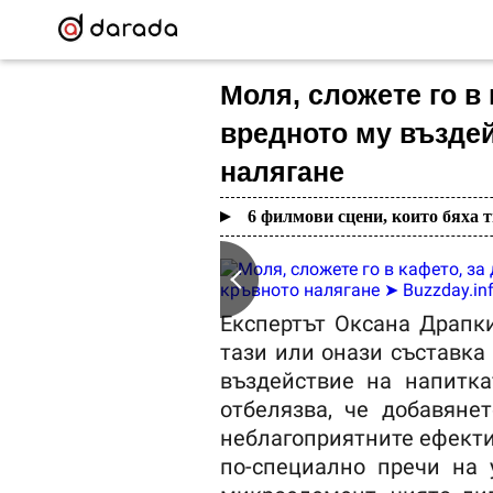
Моля, сложете го в
вредното му възде
налягане
6 филмови сцени, които бяха 
Експертът Оксана Драпк
тази или онази съставка
въздействие на напитка
отбелязва, че добавян
неблагоприятните ефекти
по-специално пречи на 