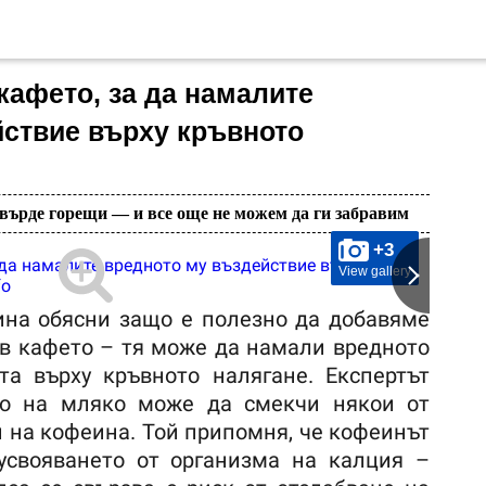
 кафето, за да намалите
йствие върху кръвното
твърде горещи — и все още не можем да ги забравим
+3
View gallery
ина обясни защо е полезно да добавяме
 в кафето – тя може да намали вредното
та върху кръвното налягане. Експертът
ето на мляко може да смекчи някои от
 на кофеина. Той припомня, че кофеинът
усвояването от организма на калция –