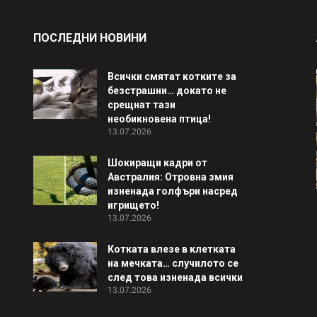
ПОСЛЕДНИ НОВИНИ
Всички смятат котките за
безстрашни… докато не
срещнат тази
необикновена птица!
13.07.2026
Шокиращи кадри от
Австралия: Отровна змия
изненада голфъри насред
игрището!
13.07.2026
Котката влезе в клетката
на мечката… случилото се
след това изненада всички
13.07.2026