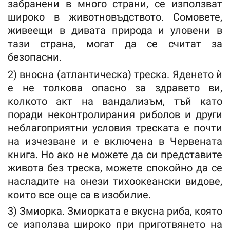
забранени в много страни, се използват
широко в животновъдството. Сомовете,
живеещи в дивата природа и уловени в
тази страна, могат да се считат за
безопасни.
2) вносна (атлантическа) треска. Яденето ѝ
е не толкова опасно за здравето ви,
колкото акт на вандализъм, тъй като
поради неконтролирания риболов и други
неблагоприятни условия треската е почти
на изчезване и е включена в Червената
книга. Но ако не можете да си представите
живота без треска, можете спокойно да се
насладите на онези тихоокеански видове,
които все още са в изобилие.
3) Змиорка. Змиорката е вкусна риба, която
се използва широко при приготвянето на