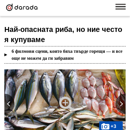
Най-опасната риба, но ние често
я купуваме
6 филмови сцени, които бяха твърде горещи — и все
още не можем да ги забравим
+3