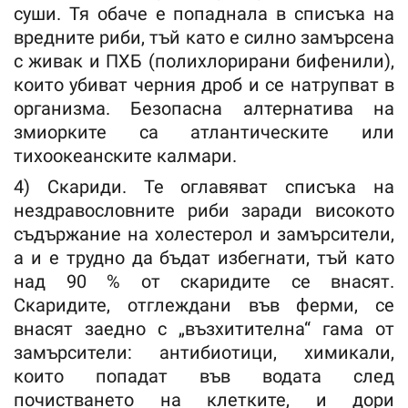
суши. Тя обаче е попаднала в списъка на
вредните риби, тъй като е силно замърсена
с живак и ПХБ (полихлорирани бифенили),
които убиват черния дроб и се натрупват в
организма. Безопасна алтернатива на
змиорките са атлантическите или
тихоокеанските калмари.
4) Скариди. Те оглавяват списъка на
нездравословните риби заради високото
съдържание на холестерол и замърсители,
а и е трудно да бъдат избегнати, тъй като
над 90 % от скаридите се внасят.
Скаридите, отглеждани във ферми, се
внасят заедно с „възхитителна“ гама от
замърсители: антибиотици, химикали,
които попадат във водата след
почистването на клетките, и дори