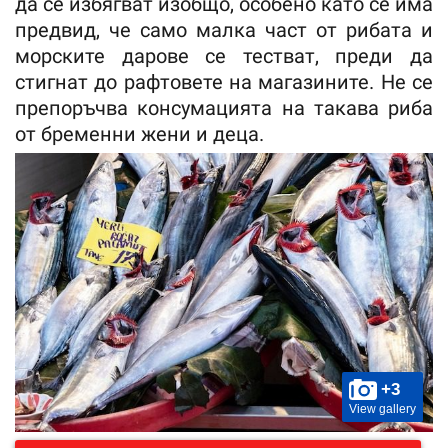
да се избягват изобщо, особено като се има
предвид, че само малка част от рибата и
морските дарове се тестват, преди да
стигнат до рафтовете на магазините. Не се
препоръчва консумацията на такава риба
от бременни жени и деца.
+3
View gallery