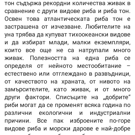
тон съдържа рекордни количества живак в
сравнение с други видове риба и риба тон.
Освен това атлантическата риба тон е
застрашена от изчезване. Любителите на
уна трябва да купуват тихоокеански видове
и да избират млади, малки екземпляри,
които все още не са натрупали много
живак. Полезността на една риба се
определя от нейното местообитание –
естествено или отглеждано в развъдници,
от качеството на храната, от нивото на
замърсителите, като живак, и от много
други фактори. Списъците на „добрите“
риби могат да се променят всяка година по
различни екологични и индустриални
причини. Все пак изброените по-горе
видове риба и морски дарове е най-добре