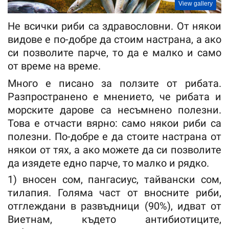
View gallery
Не всички риби са здравословни. От някои
видове е по-добре да стоим настрана, а ако
си позволите парче, то да е малко и само
от време на време.
Много е писано за ползите от рибата.
Разпространено е мнението, че рибата и
морските дарове са несъмнено полезни.
Това е отчасти вярно: само някои риби са
полезни. По-добре е да стоите настрана от
някои от тях, а ако можете да си позволите
да изядете едно парче, то малко и рядко.
1) вносен сом, пангасиус, тайвански сом,
тилапия. Голяма част от вносните риби,
отглеждани в развъдници (90%), идват от
Виетнам, където антибиотиците,