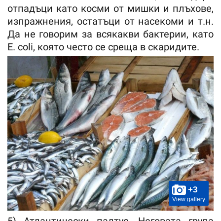
отпадъци като косми от мишки и плъхове,
изпражнения, остатъци от насекоми и т.н.
Да не говорим за всякакви бактерии, като
E. coli, която често се среща в скаридите.
+3
View gallery