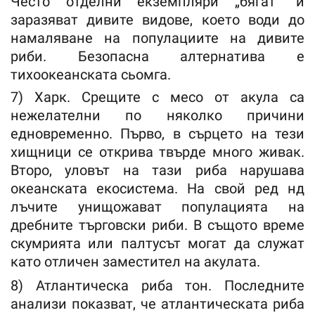
Често отделни екземпляри „бягат“ и
заразяват дивите видове, което води до
намаляване на популациите на дивите
риби. Безопасна алтернатива е
тихоокеанската сьомга.
7) Харк. Срещите с месо от акула са
нежелателни по няколко причини
едновременно. Първо, в сърцето на тези
хищници се открива твърде много живак.
Второ, уловът на тази риба нарушава
океанската екосистема. На свой ред нд
лъчите унищожават популацията на
дребните търговски риби. В същото време
скумрията или палтусът могат да служат
като отличен заместител на акулата.
8) Атлантическа риба тон. Последните
анализи показват, че атлантическата риба