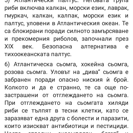
5) Атлантически палтус. Неговата група
риби включва калкан, морски език, лаврак,
гмуркач, калкан, калпак, морски език и
палтус, уловени в Атлантическия океан. Те
са блокирани поради силното замърсяване
и прекомерния риболов, започнали през
XIX век. Безопасна алтернатива е
тихоокеанската палтус.
6) Атлантическа сьомга, хокейна сьомга,
розова сьомга. Уловът на „дива“ сьомга е
забранен поради опасно ниския ѝ брой.
Колкото и да е странно, те са още по-
застрашени от отглеждането на сьомга.
При отглеждането на сьомгата хиляди
риби се тълпят в тесни клетки, като се
заразяват една друга с болести и паразити,
които изискват антибиотици и пестициди.