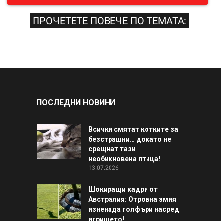
ПРОЧЕТЕТЕ ПОВЕЧЕ ПО ТЕМАТА:
ПОСЛЕДНИ НОВИНИ
Всички смятат котките за
безстрашни… докато не
срещнат тази
необикновена птица!
13.07.2026
Шокиращи кадри от
Австралия: Отровна змия
изненада голфъри насред
игрището!