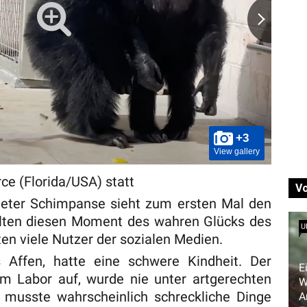
+3
View gallery
erce (Florida/USA) statt
V
teter Schimpanse sieht zum ersten Mal den
lten diesen Moment des wahren Glücks des
U
ten viele Nutzer der sozialen Medien.
 Affen, hatte eine schwere Kindheit. Der
E
 Labor auf, wurde nie unter artgerechten
W
musste wahrscheinlich schreckliche Dinge
A