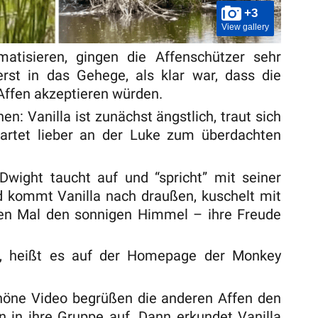
+3
View gallery
atisieren, gingen die Affenschützer sehr
 erst in das Gehege, als klar war, dass die
ffen akzeptieren würden.
n: Vanilla ist zunächst ängstlich, traut sich
artet lieber an der Luke zum überdachten
ight taucht auf und “spricht” mit seiner
d kommt Vanilla nach draußen, kuschelt mit
en Mal den sonnigen Himmel – ihre Freude
”, heißt es auf der Homepage der Monkey
höne Video begrüßen die anderen Affen den
in ihre Gruppe auf. Dann erkundet Vanilla