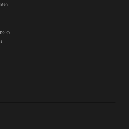
hten
policy
ts