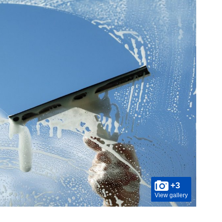
+3
View gallery