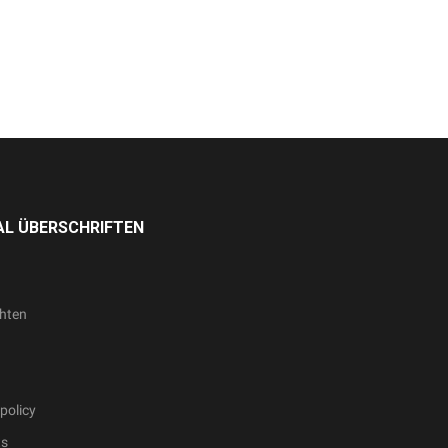
L ÜBERSCHRIFTEN
hten
policy
ts