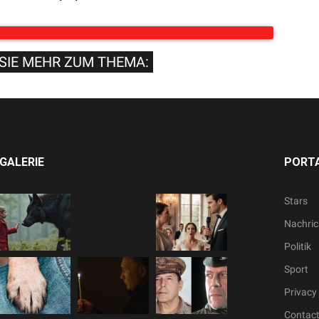
SIE MEHR ZUM THEMA:
GALERIE
PORTA
Stars
Nachric
Politik
Sport
Privacy 
Contac