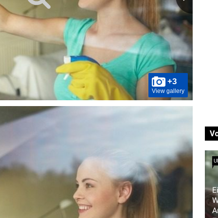
+3
View gallery
V
U
E
W
A