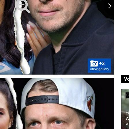
+3
View gallery
V
U
E
W
A