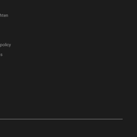
hten
policy
ts