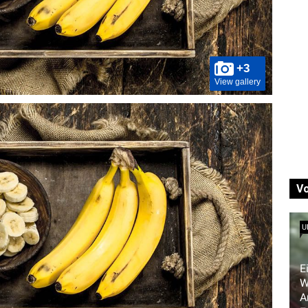
+3
View gallery
V
U
E
W
A