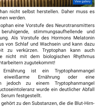
View gallery
han nicht selbst herstellen. Daher muss es
mmen werden.
tophan eine Vorstufe des Neurotransmitters
beruhigende, stimmungsaufhellende und
kung. Als Vorstufe des Hormons Melatonin
us von Schlaf und Wachsein und kann dazu
zeit zu verkürzen. Tryptophan kann auch
die nicht mit dem biologischen Rhythmus
htarbeitern zugutekommt!
n Ernährung ist ein Tryptophanmangel
ne eiweißarme Ernährung oder eine
nen jedoch zu einem Tryptophanmangel
uctoseintoleranz wurde ein deutlicher Abfall
 Serum festgestellt.
gehört zu den Substanzen, die die Blut-Hirn-