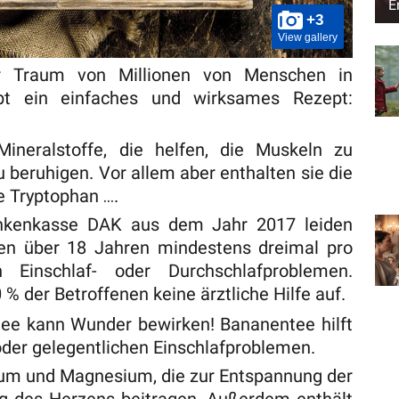
E
+3
View gallery
er Traum von Millionen von Menschen in
bt ein einfaches und wirksames Rezept:
ineralstoffe, die helfen, die Muskeln zu
 beruhigen. Vor allem aber enthalten sie die
 Tryptophan ….
ankenkasse DAK aus dem Jahr 2017 leiden
en über 18 Jahren mindestens dreimal pro
 Einschlaf- oder Durchschlafproblemen.
% der Betroffenen keine ärztliche Hilfe auf.
tee kann Wunder bewirken! Bananentee hilft
t oder gelegentlichen Einschlafproblemen.
lium und Magnesium, die zur Entspannung der
g des Herzens beitragen. Außerdem enthält